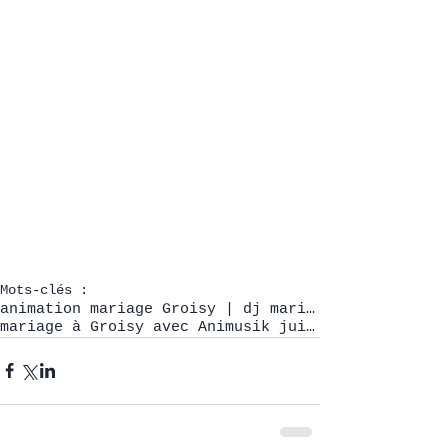
Mots-clés :
animation mariage Groisy | dj mariage Groisy | dj mariage Haute-Savoie
mariage à Groisy avec Animusik juin 2024