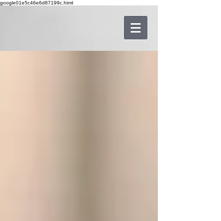
google01e5c46e6d87199c.html