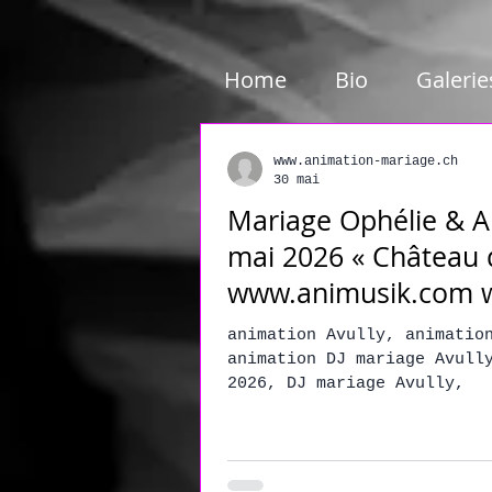
google01e5c46e6d87199c.html
Home
Bio
Galerie
www.animation-mariage.ch
30 mai
Mariage Ophélie & A
mai 2026 « Château d
www.animusik.com 
mariage.ch
animation Avully, animation mar
animation DJ mariage Avully, animation Avully
2026, DJ mariage Avully,