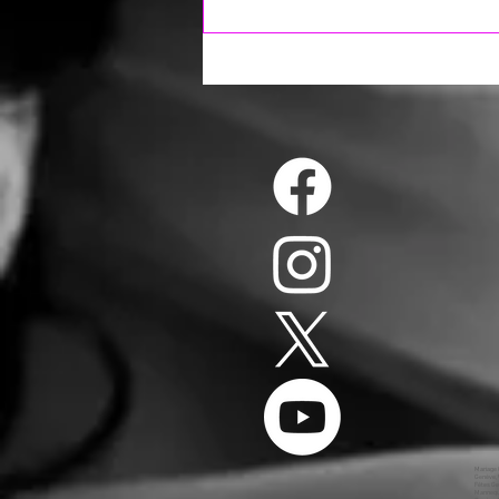
Mariage Genève, animation Genève, dj Genève, animateur Genève, mariages Genève, animations Genève, dj, Annecy, Mariage, Ouverture du Bal Genève, Première Danse Genève, DJ Genève, Photo Booth Genève, Wedding Planner Genève, Wedding Cake Genève, Wedding Genève, MC Genève, Sono Mariage Genève, Light Mariage Genève, Salle Genève, Château Genève, Medley Mariage Genève, Salle des Fêtes Genève, Restaurant Genève, Chapiteau Genève, Cocktail Dînatoire 