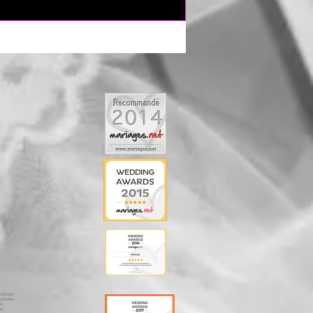
sa Lausanne, Merengue Lausanne, Traiteur, Lausanne Enceintes Lausanne, Lyres Lausanne, Mariage Montreux, animation Montreux, dj Montreux, animateur Montreux, mariages Montreux, animations Montreux, dj, Annecy, Mariage, Ouverture du Bal Montreux, Première Danse Montreux, DJ Montreux, Photo Booth Montreux, Wedding Planner Montreux, Wedding Cake Montreux, Wedding Montreux, MC Montreux, Sono Mariage Montreux,