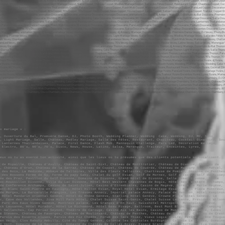
« mariage » :
e, Ouverture du Bal, Première Danse, DJ, Photo Booth, Wedding Planner, Wedding Cake, Wedding, DJ, MC, Sono
, Light Mariage, Salle, Château, Medley Mariage, Salle des Fêtes, Restaurant, Chapiteau, Cocktail Dînatoire, Sou
 Lanternes Thaïlandaises, Palace, First Dance, Flash Mob, Mannequin Challenge, Pars Led, Décoration mariage,
, Electro, 80’s, 90’s, 70’s, Disco, News, House, Latino, Salsa, Merengue, Traiteur, Enceintes, Lyres,
eux où tu as exercé ton activité, ainsi que les lieux où tu présumes que des clients potentiels se localisent.
 de Ripaille, Château d’Avully, Château de Saint-Sixt, Château de Monttrotier, Château de Divonne, Château de
, Château d’Oron, Château de la Sarraz, Château de Coppet, Château de Coudrée, Château de Marigny Saint-Marcel,
 des Bois, La Médicée, Abbaye de Talloires, Villa des Fleurs Talloires, Chartreuse de Pomier, Domaine de Penthes
 des Bossons Ferme de Gy, Ferme du papy Gaby, Chalet du golf Evian, Golf de Mornex, Golf d’Esery, Golf de Bossey
ne des Praz, Pavillon du Golf Divonne, Domaine de Divonne, Grand Hôtel de Divonne, Salle Léman Divonne, Salle
oc-Roussillon Divonne, Villa du Lac Divonne, Hôtel Best Western Chavannes de Bogis, Hôtel Best Western Archamps,
de Conférence Archamps, Casino de Saint-Julien, Casino d’Etrembières, Casino de Megève, Fermes de Marie Megève,
ont-Blanc Saint-Pierre en Faucigny, Hôtel Hilton Evian, Royal Hôtel Evian, Ermitage Evian, Royal Plaza Montreux,
de Morges, La Barcarolle Prangins, Les Trésoms Annecy, Impérial palace Annecy, Palace de Menthon, Hôtel Kempinsk
 Hôtel Mandarin oriental Genève, Hôtel du Rhône Genève, Starling Hôtel Genève, Crowne Plaza Hôtel Genève, Le
c, Cave des Vollandes, Jiva Hill Park Hôtel, Chalet Suisse Saint-Genis, Chalet Suisse Lausanne, Président Wilson
 Parc des Eaux Vives Genève, Montreux palace, Les Granges d’En haut, Swisshotel Métropole, Movenpick Genève,
ck Lausanne, Hôtel Mirador, Hôtel Le Richemond, Hôtel Beau Rivage, Ballroom, Best Mont Blanc Chamonix, Camping
l Sallanches, Cap Périaz Seynod, Théâtre de Carouge, Casino Aix les Bains, Casino de Montbenon Lausanne, Caves
& Stevens, Château de Faverges, Château de Moulinsard, Château de Penthes, Château de Servolex, Château de Crest
Parvis des Esserts cluses, Parvis des Fiz Chedde, Forum des lacs Thiez, Vieux Logis Yvoire, Petite Sirène Tougue
en Veigy, Clos Babuty Ambilly, Cité du Temps Genève, Colonie les Cabrioles Burdignin, Colonie Le Chenex, Domaine
n Vent, Domaine de La Sapinière, Domaine du Château de Collex-Bossy, Espace Grand Bo Grand Bornand, Ecu Vaudois,