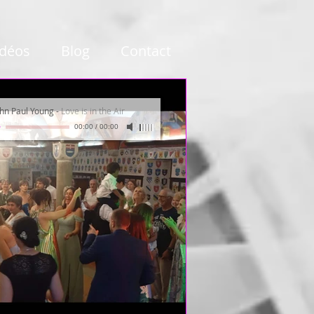
idéos
Blog
Contact
ohn Paul Young
-
Love is in the Air
00:00
/
00:00