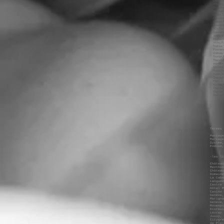
Termes 
Mariag
Mariage
System,
Podium
-les li
Château
Menthon
Château
Domaine
La Caba
Langued
Centre 
Hôtel M
Casino 
Genève,
Marigna
Genève,
Movenpi
Ecureui
Lévraz 
Jussy, 
Citygre
de Plei