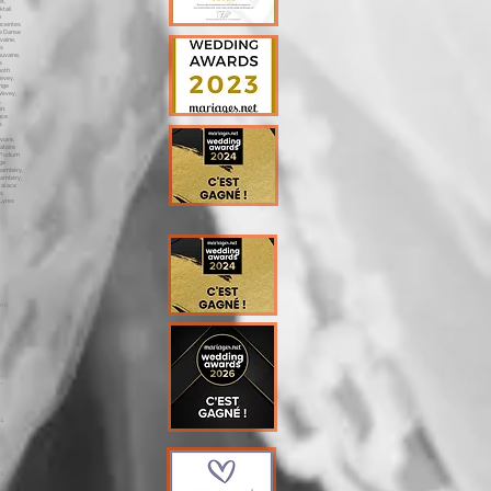
nd
,
,
i
s,