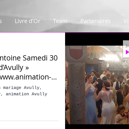
s
Livre d'Or
Team
Partenaires
V
J
ntoine Samedi 30
’Avully »
www.animation-
iage Avully,