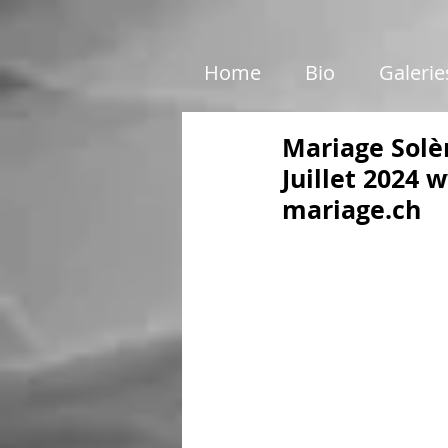
google01e5c46e6d87199c.html
Home
Bio
Galerie
Mariage Solè
Juillet 2024
mariage.ch