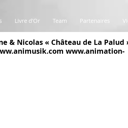
s
Livre d'Or
Team
Partenaires
V
ne & Nicolas « Château de La Palud 
 www.animusik.com www.animation-