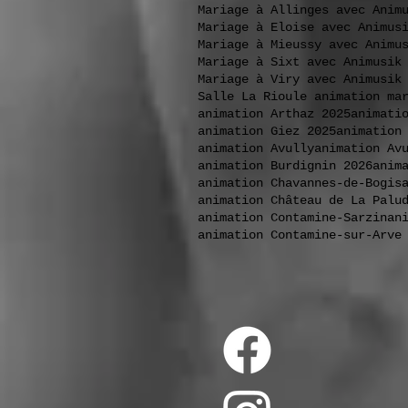
Mariage à Allinges avec Anim
Mariage à Eloise avec Animus
Mariage à Mieussy avec Animu
Mariage à Sixt avec Animusik
Mariage à Viry avec Animusik
Salle La Rioule animation ma
animation Arthaz 2025
animati
animation Giez 2025
animation
animation Avully
animation Av
animation Burdignin 2026
anim
animation Chavannes-de-Bogis
animation Château de La Palu
animation Contamine-Sarzin
an
animation Contamine-sur-Arve