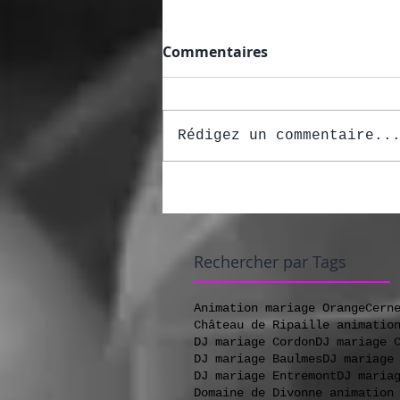
Commentaires
Rédigez un commentaire..
Rechercher par Tags
Animation mariage Orange
Cern
Château de Ripaille animatio
DJ mariage Cordon
DJ mariage 
DJ mariage Baulmes
DJ mariage
DJ mariage Entremont
DJ maria
Domaine de Divonne animation