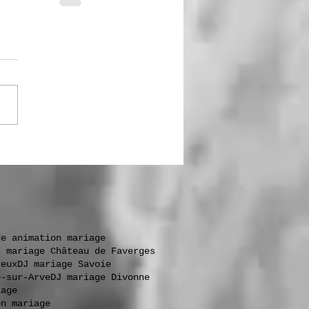
de animation mariage
J mariage Château de Faverges
reux
DJ mariage Savoie
e-sur-Arve
DJ mariage Divonne
iage
on mariage