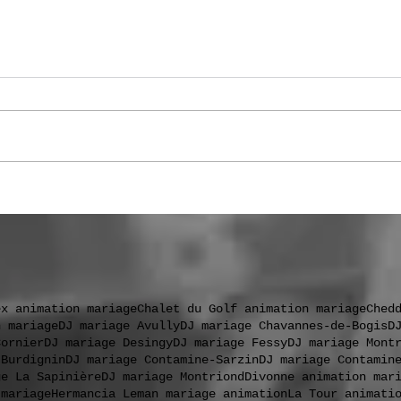
.
ex animation mariage
Chalet du Golf animation mariage
Ched
n mariage
DJ mariage Avully
DJ mariage Chavannes-de-Bogis
D
Cornier
DJ mariage Desingy
DJ mariage Fessy
DJ mariage Mont
 Burdignin
DJ mariage Contamine-Sarzin
DJ mariage Contamin
ge La Sapinière
DJ mariage Montriond
Divonne animation mar
 mariage
Hermancia Leman mariage animation
La Tour animati