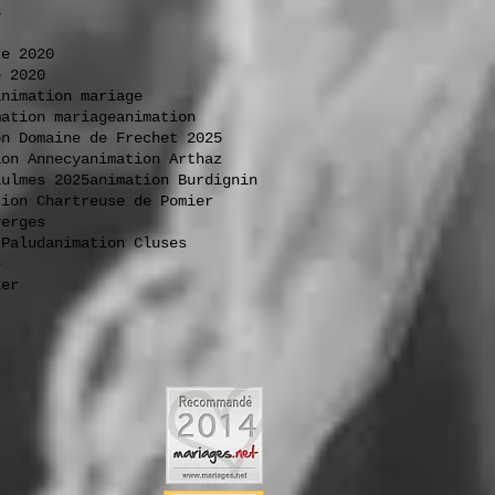
3
re 2020
e 2020
animation mariage
mation mariage
animation
on Domaine de Frechet 2025
ion Annecy
animation Arthaz
aulmes 2025
animation Burdignin
tion Chartreuse de Pomier
verges
 Palud
animation Cluses
e
ier