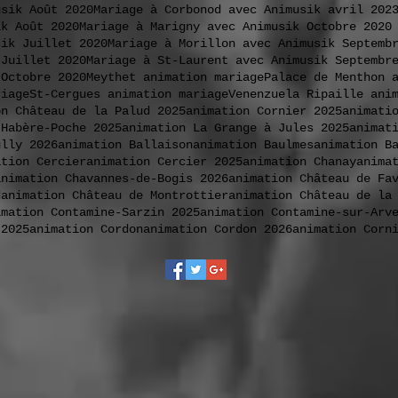
usik Août 2020
Mariage à Corbonod avec Animusik avril 202
ik Août 2020
Mariage à Marigny avec Animusik Octobre 2020
sik Juillet 2020
Mariage à Morillon avec Animusik Septemb
 Juillet 2020
Mariage à St-Laurent avec Animusik Septembr
 Octobre 2020
Meythet animation mariage
Palace de Menthon 
riage
St-Cergues animation mariage
Venenzuela Ripaille ani
on Château de la Palud 2025
animation Cornier 2025
animati
 Habère-Poche 2025
animation La Grange à Jules 2025
animat
ully 2026
animation Ballaison
animation Baulmes
animation B
ation Cercier
animation Cercier 2025
animation Chanay
anima
animation Chavannes-de-Bogis 2026
animation Château de Fa
d
animation Château de Montrottier
animation Château de la
imation Contamine-Sarzin 2025
animation Contamine-sur-Arv
 2025
animation Cordon
animation Cordon 2026
animation Corn