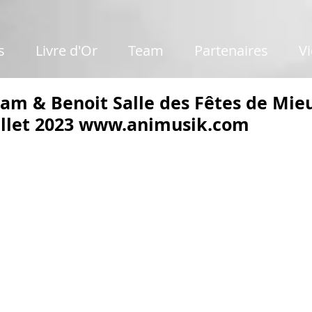
s
Livre d'Or
Team
Partenaires
V
am & Benoit Salle des Fêtes de Mie
illet 2023 www.animusik.com