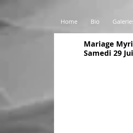
google01e5c46e6d87199c.html
Home
Bio
Galerie
Mariage Myri
Samedi 29 Ju