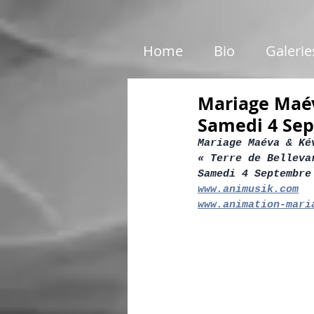
google01e5c46e6d87199c.html
Home
Bio
Galerie
Mariage Maév
Samedi 4 Se
Mariage Maéva & Ké
« Terre de Belleva
Samedi 4 Septembre
www.animusik.com
www.animation-mari