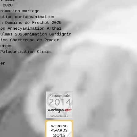
e 2020
animation mariage
mation mariage
animation
on Domaine de Frechet 2025
ion Annecy
animation Arthaz
aulmes 2025
animation Burdignin
tion Chartreuse de Pomier
verges
 Palud
animation Cluses
e
ier