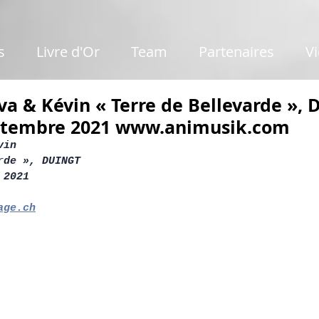
s
Livre d'Or
Team
Partenaires
V
a & Kévin « Terre de Bellevarde »,
ptembre 2021 www.animusik.com
vin
rde », DUINGT
 2021
age.ch