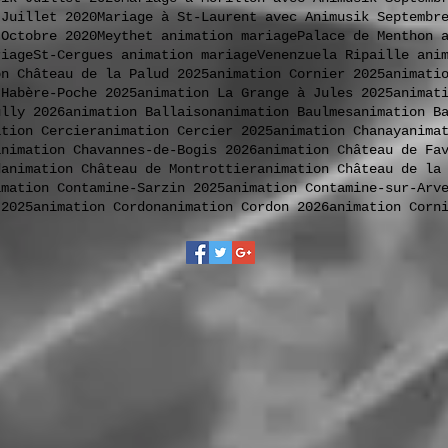
 Juillet 2020
Mariage à St-Laurent avec Animusik Septembr
 Octobre 2020
Meythet animation mariage
Palace de Menthon 
riage
St-Cergues animation mariage
Venenzuela Ripaille ani
on Château de la Palud 2025
animation Cornier 2025
animati
 Habère-Poche 2025
animation La Grange à Jules 2025
animat
ully 2026
animation Ballaison
animation Baulmes
animation B
ation Cercier
animation Cercier 2025
animation Chanay
anima
animation Chavannes-de-Bogis 2026
animation Château de Fa
d
animation Château de Montrottier
animation Château de la
imation Contamine-Sarzin 2025
animation Contamine-sur-Arv
 2025
animation Cordon
animation Cordon 2026
animation Corn