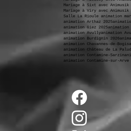
Mariage à Sixt avec Animusik
Mariage à Viry avec Animusik
Salle La Rioule animation ma
animation Arthaz 2025
animati
animation Giez 2025
animation
animation Avully
animation Av
animation Burdignin 2026
anim
animation Chavannes-de-Bogis
animation Château de La Palu
animation Contamine-Sarzin
an
animation Contamine-sur-Arve