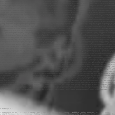
« mariage » :
e, Ouverture du Bal, Première Danse, DJ, Photo Booth, Wedding Planner, Wedding Cake, Wedding, DJ, MC, Sono
, Light Mariage, Salle, Château, Medley Mariage, Salle des Fêtes, Restaurant, Chapiteau, Cocktail Dînatoire, Sou