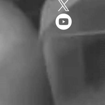
Mariage Genève, animation Genève, dj Genève, animateur Genève, mariages Genève, animations Genève, dj, Annecy, Mariage, Ouverture du Bal Genève, Première Danse Genève, DJ Genève, Photo Booth Genève, Wedding Planner Genève, Wedding Cake Genève, Wedding Genève, MC Genève, Sono Mariage Genève, Light Mariage Genève, Salle Genève, Château Genève, Medley Mariage Genève, Salle des Fêtes Genève, Restaurant Genève, Chapiteau Genève, Cocktail Dînatoire 