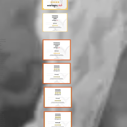
sa Lausanne, Merengue Lausanne, Traiteur, Lausanne Enceintes Lausanne, Lyres Lausanne, Mariage Montreux, animation Montreux, dj Montreux, animateur Montreux, mariages Montreux, animations Montreux, dj, Annecy, Mariage, Ouverture du Bal Montreux, Première Danse Montreux, DJ Montreux, Photo Booth Montreux, Wedding Planner Montreux, Wedding Cake Montreux, Wedding Montreux, MC Montreux, Sono Mariage Montreux,