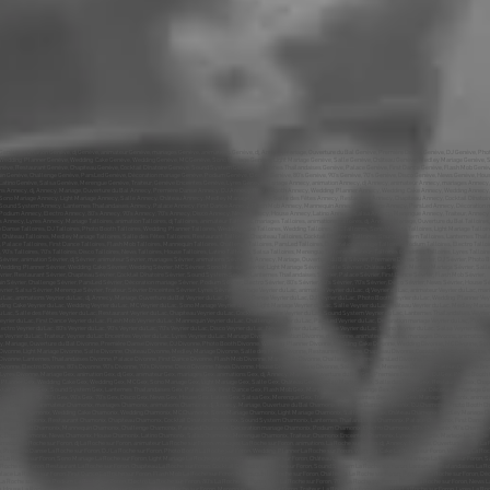
Genève, Sound System Genève, Lanternes Thaïlandaises Genève, Palace Genève, First Dance Genève, Flash Mob Genève, Mannequin Genève, Challenge Genève, ParsLed Genève, Décoration mariage Genève, Podium Genève, Electro Genève, 80’s Genève, 90’s Genève, 70’s Genève, Disco Genève, News Genève, House Genève, Latino Genève, Salsa Genève, Merengue Genève, Traiteur, Genève Enceintes Genève, Lyres Genève, Mariage Annecy, animation Annecy, dj Annecy, animateur Annecy, mariages Annecy, animations Annecy, dj, Annecy, Mariage, Ouverture du Bal Annecy, Première Danse Annecy, DJ Annecy, Photo Booth Annecy, Wedding Planner Annecy, Wedding Cake Annecy, Wedding Annecy, MC Annecy, Sono Mariage Annecy, Light Mariage Annecy, Salle Annecy, Château Annecy, Medley Mariage Annecy, Salle des Fêtes Annecy, Restaurant Annecy, Chapiteau Annecy, Cocktail Dînatoire Annecy, Sound System Annecy, Lanternes Thaïlandaises Annecy, Palace Annecy, First Dance Annecy, Flash Mob Annecy, Mannequin Annecy, Challenge Annecy, ParsLed Annecy, Décoration mariage Annecy, Podium Annecy, Electro Annecy, 80’s Annecy, 90’s Annecy, 70’s Annecy, Disco Annecy, News Annecy, House Annecy, Latino Annecy, Salsa Annecy, Merengue Annecy, Traiteur, Annecy Enceintes Annecy, Lyres Annecy, Mariage Talloires, animation Talloires, dj Talloires, animateur Talloires, mariages Talloires, animations Talloires, dj, Annecy, Mariage, Ouverture du Bal Talloires, Première Danse Talloires, DJ Talloires, Photo Booth Talloires, Wedding Planner Talloires, Wedding Cake Talloires, Wedding Talloires, MC Talloires, Sono Mariage Talloires, Light Mariage Talloires, Salle Talloires, Château Talloires, Medley Mariage Talloires, Salle des Fêtes Talloires, Restaurant Talloires, Chapiteau Talloires, Cocktail Dînatoire Talloires, Sound System Talloires, Lanternes Thaïlandaises Talloires, Palace Talloires, First Dance Talloires, Flash Mob Talloires, Mannequin Talloires, Challenge Talloires, ParsLed Talloires, Décoration mariage Talloires, Podium Talloires, Electro Talloires, 80’s Talloires, 90’s Talloires, 70’s Talloires, Disco Talloires, News Talloires, House Talloires, Latino Talloires, Salsa Talloires, Merengue Talloires, Traiteur, Talloires Enceintes Talloires, Lyres Talloires, Mariage Sévrier, animation Sévrier, dj Sévrier, animateur Sévrier, mariages Sévrier, animations Sévrier, dj, Annecy, Mariage, Ouverture du Bal Sévrier, Première Danse Sévrier, DJ Sévrier, Photo Booth Sévrier, Wedding Planner Sévrier, Wedding Cake Sévrier, Wedding Sévrier, MC Sévrier, Sono Mariage Sévrier, Light Mariage Sévrier, Salle Sévrier, Château Sévrier, Medley Mariage Sévrier, Salle des Fêtes Sévrier, Restaurant Sévrier, Chapiteau Sévrier, Cocktail Dînatoire Sévrier, Sound System Sévrier, Lanternes Thaïlandaises Sévrier, Palace Sévrier, First Dance Sévrier, Flash Mob Sévrier, Mannequin Sévrier, Challenge Sévrier, ParsLed Sévrier, Décoration mariage Sévrier, Podium Sévrier, Electro Sévrier, 80’s Sévrier, 90’s Sévrier, 70’s Sévrier, Disco Sévrier, News Sévrier, House Sévrier, Latino Sévrier, Salsa Sévrier, Merengue Sévrier, Traiteur, Sévrier Enceintes Sévrier, Lyres Sévrier, Mariage Veyrier du Lac, animation Veyrier du Lac, dj Veyrier du Lac, animateur Veyrier du Lac, mariages Veyrier du Lac, animations Veyrier du Lac, dj, Annecy, Mariage, Ouverture du Bal Veyrier du Lac, Première Danse Veyrier du Lac, DJ Veyrier du Lac, Photo Booth Veyrier du Lac, Wedding Planner Veyrier du Lac, Wedding Cake Veyrier du Lac, Wedding Veyrier du Lac, MC Veyrier du Lac, Sono Mariage Veyrier du Lac, Light Mariage Veyrier du Lac, Salle Veyrier du Lac, Château Veyrier du Lac, Medley Mariage Veyrier du Lac, Salle des Fêtes Veyrier du Lac, Restaurant Veyrier du Lac, Chapiteau Veyrier du Lac, Cocktail Dînatoire Veyrier du Lac, Sound System Veyrier du Lac, Lanternes Thaïlandaises Veyrier du Lac, Palace Veyrier du Lac, First Dance Veyrier du Lac, Flash Mob Veyrier du Lac, Mannequin Veyrier du Lac, Challenge Veyrier du Lac, ParsLed Veyrier du Lac, Décoration mariage Veyrier du Lac, Podium Veyrier du Lac, Electro Veyrier du Lac, 80’s Veyrier du Lac, 90’s Veyrier du Lac, 70’s Veyrier du Lac, Disco Veyrier du Lac, News Veyrier du Lac, House Veyrier du Lac, Latino Veyrier du Lac, Salsa Veyrier du Lac, Merengue Veyrier du Lac, Traiteur, Veyrier du Lac Enceintes Veyrier du Lac, Lyres Veyrier du Lac, Mariage Divonne, animation Divonne, dj Divonne, animateur Divonne, mariages Divonne, animations Divonne, dj, Annecy, Mariage, Ouverture du Bal Divonne, Première Danse Divonne, DJ Divonne, Photo Booth Divonne, Wedding Planner Divonne, Wedding Cake Divonne, Wedding Divonne, MC Divonne, Sono Mariage Divonne, Light Mariage Divonne, Salle Divonne, Château Divonne, Medley Mariage Divonne, Salle des Fêtes Divonne, Restaurant Divonne, Chapiteau Divonne, Cocktail Dînatoire Divonne, Sound System Divonne, Lanternes Thaïlandaises Divonne, Palace Divonne, First Dance Divonne, Flash Mob Divonne, Mannequin Divonne, Challenge Divonne, ParsLed Divonne, Décoration mariage Divonne, Podium Divonne, Electro Divonne, 80’s Divonne, 90’s Divonne, 70’s Divonne, Disco Divonne, News Divonne, House Divonne, Latino Divonne, Salsa Divonne, Merengue Divonne, Traiteur, Divonne Enceintes Divonne, Lyres Divonne, Mariage Gex, animation Gex, dj Gex, animateur Gex, mariages Gex, animations Gex, dj, Annecy, Mariage, Ouverture du Bal Gex, Première Danse Gex, DJ Gex, Photo Booth Gex, Wedding Planner Gex, Wedding Cake Gex, Wedding Gex, MC Gex, Sono Mariage Gex, Light Mariage Gex, Salle Gex, Château Gex, Medley Mariage Gex, Salle des Fêtes Gex, Restaurant Gex, Chapiteau Gex, Cocktail Dînatoire Gex, Sound System Gex, Lanternes Thaïlandaises Gex, Palace Gex, First Dance Gex, Flash Mob Gex, Mannequin Gex, Challenge Gex, ParsLed Gex, Décoration mariage Gex, Podium Gex, Electro Gex, 80’s Gex, 90’s Gex, 70’s Gex, Disco Gex, News Gex, House Gex, Latino Gex, Salsa Gex, Merengue Gex, Traiteur, Gex Enceintes Gex, Lyres Gex, Mariage Chamonix, animation Chamonix, dj Chamonix, animateur Chamonix, mariages Chamonix, animations Chamonix, dj, Annecy, Mariage, Ouverture du Bal Chamonix, Première Danse Chamonix, DJ Chamonix, Photo Booth Chamonix, Wedding Planner Chamonix, Wedding Cake Chamonix, Wedding Chamonix, MC Chamonix, Sono Mariage Chamonix, Light Mariage Chamonix, Salle Chamonix, Château Chamonix, Medley Mariage Chamonix, Salle des Fêtes Chamonix, Restaurant Chamonix, Chapiteau Chamonix, Cocktail Dînatoire Chamonix, Sound System Chamonix, Lanternes Thaïlandaises Chamonix, Palace Chamonix, First Dance Chamonix, Flash Mob Chamonix, Mannequin Chamonix, Challenge Chamonix, ParsLed Chamonix, Décoration mariage Chamonix, Podium Chamonix, Electro Chamonix, 80’s Chamonix, 90’s Chamonix, 70’s Chamonix, Disco Chamonix, News Chamonix, House Chamonix, Latino Chamonix, Salsa Chamonix, Merengue Chamonix, Traiteur, Chamonix Enceintes Chamonix, Lyres Chamonix, Mariage La Roche sur Foron, animation La Roche sur Foron, dj La Roche sur Foron, animateur La Roche sur Foron, mariages La Roche sur Foron, animations La Roche sur Foron, dj, Annecy, Mariage, Ouverture du Bal La Roche sur Foron, Première Danse La Roche sur Foron, DJ La Roche sur Foron, Photo Booth La Roche sur Foron, Wedding Planner La Roche sur Foron, Wedding Cake La Roche sur Foron, Wedding La Roche sur Foron, MC La Roche sur Foron, Sono Mariage La Roche sur Foron, Light Mariage La Roche sur Foron, Salle La Roche sur Foron, Château La Roche sur Foron, Medley Mariage La Roche sur Foron, Salle des Fêtes La Roche sur Foron, Restaurant La Roche sur Foron, Chapiteau La Roche sur Foron, Cocktail Dînatoire La Roche sur Foron, Sound System La Roche sur Foron, Lanternes Thaïlandaises La Roche sur Foron, Palace La Roche sur Foron, First Dance La Roche sur Foron, Flash Mob La Roche sur Foron, Mannequin La Roche sur Foron, Challenge La Roche sur Foron, ParsLed La Roche sur Foron, Décoration mariage La Roche sur Foron, Podium La Roche sur Foron, Electro La Roche sur Foron, 80’s La Roche sur Foron, 90’s La Roche sur Foron, 70’s La Roche sur Foron, Disco La Roche sur Foron, News La Roche sur Foron, House La Roche sur Foron, Latino La Roche sur Foron, Salsa La Roche sur Foron, Merengue La Roche sur Foron, Traiteur, La Roche sur Foron Enceintes La Roche sur Foron, Lyres La Roche sur Foron, Mariage Lausanne, animation Lausanne, dj Lausanne, animateur Lausanne, mariages Lausanne, animations Lausanne, dj, Annecy, Mariage, Ouverture du Bal Lausanne, Première Danse Lausanne, DJ Lausanne, Photo Booth Lausanne, Wedding Planner Lausanne, Wedding Cake Lausanne, Wedding Lausanne, MC Lausanne, Sono Mariage Lausanne, Light Mariage Lausanne, Salle Lausanne, Château Lausanne, Medley Mariage Lausanne, Salle des Fêtes Lausanne, Restaurant Lausanne, Chapiteau Lausanne, Cocktail Dînatoire Lausanne, Sound System Lausanne, Lanternes Thaïlandaises Lausanne, Palace Lausanne, First Dance Lausanne, Flash Mob Lausanne, Mannequin Lausanne, Challenge Lausanne, ParsLed Lausanne, Décoration mariage Lausanne, Podium Lausanne, Electro Lausanne, 80’s Lausanne, 90’s Lausanne, 70’s Lausanne, Disco Lausanne, News Lausanne, House Lausanne, Latino Lausanne, Sal