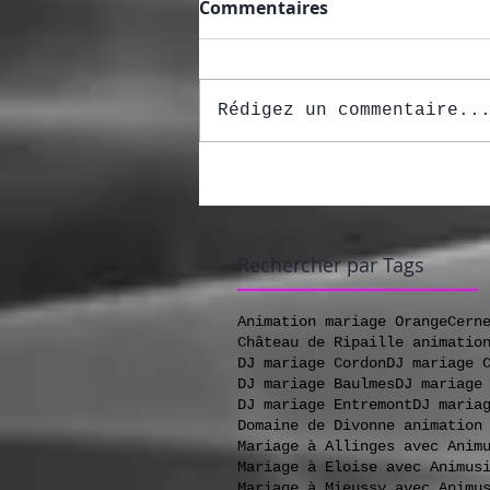
Commentaires
Rédigez un commentaire..
Rechercher par Tags
Animation mariage Orange
Cern
Château de Ripaille animatio
DJ mariage Cordon
DJ mariage 
DJ mariage Baulmes
DJ mariage
DJ mariage Entremont
DJ maria
Domaine de Divonne animation
Mariage à Allinges avec Anim
Mariage à Eloise avec Animus
Mariage à Mieussy avec Animu