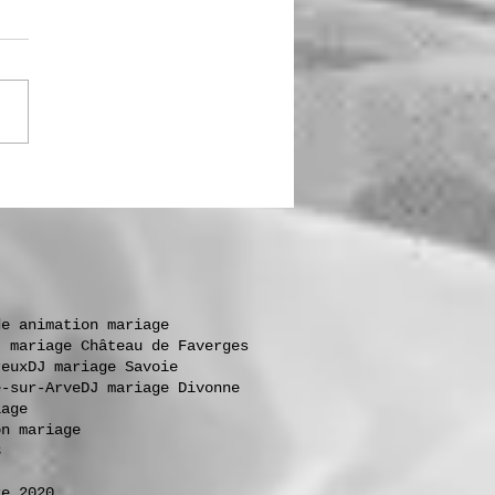
de animation mariage
J mariage Château de Faverges
reux
DJ mariage Savoie
e-sur-Arve
DJ mariage Divonne
iage
on mariage
3
re 2020