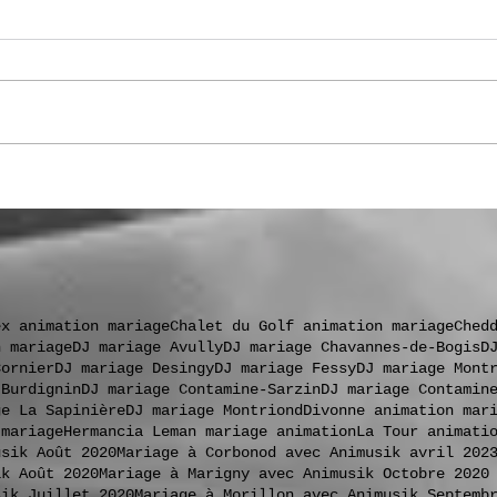
.
ex animation mariage
Chalet du Golf animation mariage
Ched
n mariage
DJ mariage Avully
DJ mariage Chavannes-de-Bogis
D
Cornier
DJ mariage Desingy
DJ mariage Fessy
DJ mariage Mont
 Burdignin
DJ mariage Contamine-Sarzin
DJ mariage Contamin
ge La Sapinière
DJ mariage Montriond
Divonne animation mar
 mariage
Hermancia Leman mariage animation
La Tour animati
usik Août 2020
Mariage à Corbonod avec Animusik avril 202
ik Août 2020
Mariage à Marigny avec Animusik Octobre 2020
sik Juillet 2020
Mariage à Morillon avec Animusik Septemb