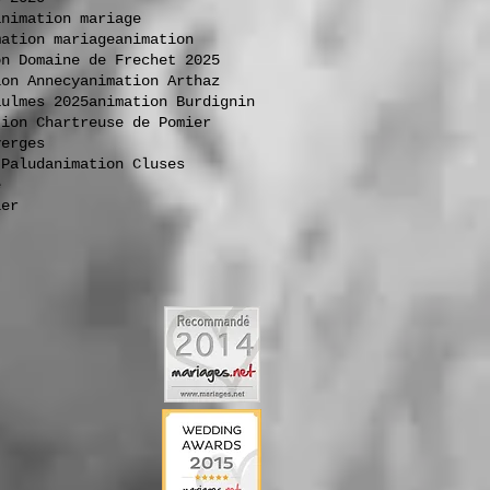
animation mariage
mation mariage
animation
on Domaine de Frechet 2025
ion Annecy
animation Arthaz
aulmes 2025
animation Burdignin
tion Chartreuse de Pomier
verges
 Palud
animation Cluses
e
ier