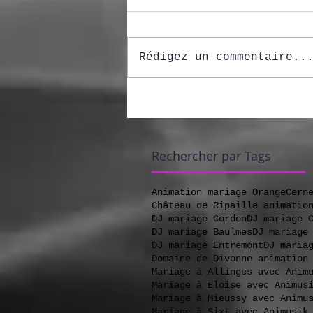
Rédigez un commentaire..
Rechercher par Tags
Animation mariage Orange
Cern
Château de Ripaille animatio
DJ mariage Cordon
DJ mariage 
DJ mariage Baulmes
DJ mariage
DJ mariage Entremont
DJ maria
Domaine de Divonne animation
Mariage à Allinges avec Anim
Mariage à Eloise avec Animus
Mariage à Mieussy avec Animu
Mariage à Sixt avec Animusik