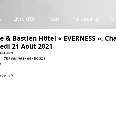
s
Livre d'Or
Team
Partenaires
V
ie & Bastien Hôtel « EVERNESS », Ch
edi 21 Août 2021
astien
, Chavannes-de-Bogis
1
age.ch