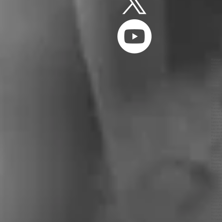
Mariage Genève, animation Genève, dj Genève, animateur Genève, mariages Genève, animations Genève, dj, Annecy, Mariage, Ouverture du Bal Genève, Première Danse Genève, DJ Genève, Photo Booth Genève, Wedding Planner Genève, Wedding Cake Genève, Wedding Genève, MC Genève, Sono Mariage Genève, Light Mariage Genève, Salle Genève, Château Genève, Medley Mariage Genève, Salle des Fêtes Genève, Restaurant Genève, Chapiteau Genève, Cocktail Dînatoire 