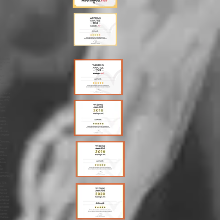
sa Lausanne, Merengue Lausanne, Traiteur, Lausanne Enceintes Lausanne, Lyres Lausanne, Mariage Montreux, animation Montreux, dj Montreux, animateur Montreux, mariages Montreux, animations Montreux, dj, Annecy, Mariage, Ouverture du Bal Montreux, Première Danse Montreux, DJ Montreux, Photo Booth Montreux, Wedding Planner Montreux, Wedding Cake Montreux, Wedding Montreux, MC Montreux, Sono Mariage Montreux,