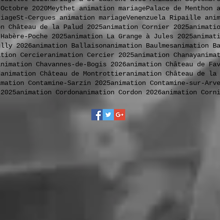
 Octobre 2020
Meythet animation mariage
Palace de Menthon 
riage
St-Cergues animation mariage
Venenzuela Ripaille ani
on Château de la Palud 2025
animation Cornier 2025
animati
 Habère-Poche 2025
animation La Grange à Jules 2025
animat
ully 2026
animation Ballaison
animation Baulmes
animation B
ation Cercier
animation Cercier 2025
animation Chanay
anima
animation Chavannes-de-Bogis 2026
animation Château de Fa
d
animation Château de Montrottier
animation Château de la
imation Contamine-Sarzin 2025
animation Contamine-sur-Arv
 2025
animation Cordon
animation Cordon 2026
animation Corn