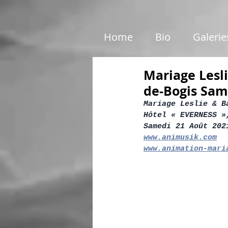
google01e5c46e6d87199c.html
Home
Bio
Galerie
Mariage Lesl
de-Bogis Sam
Mariage Leslie & B
Hôtel « EVERNESS »
Samedi 21 Août 202
www.animusik.com
www.animation-mari