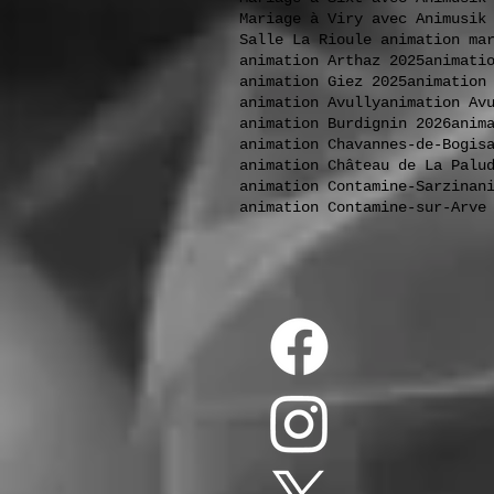
Mariage à Viry avec Animusik
Salle La Rioule animation ma
animation Arthaz 2025
animati
animation Giez 2025
animation
animation Avully
animation Av
animation Burdignin 2026
anim
animation Chavannes-de-Bogis
animation Château de La Palu
animation Contamine-Sarzin
an
animation Contamine-sur-Arve