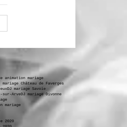
de animation mariage
J mariage Château de Faverges
reux
DJ mariage Savoie
e-sur-Arve
DJ mariage Divonne
iage
on mariage
3
re 2020
e 2020