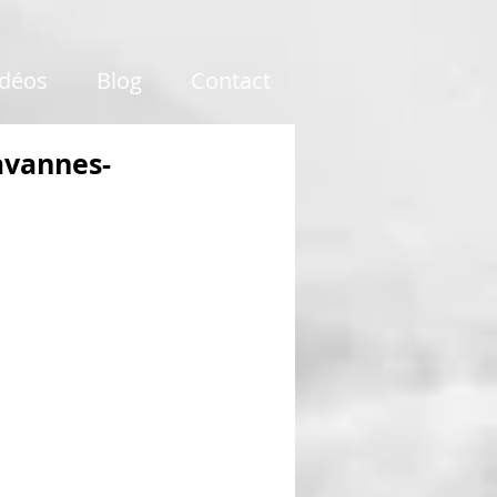
idéos
Blog
Contact
avannes-