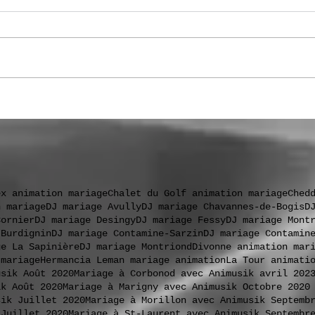
.
ex animation mariage
Chalet du Golf animation mariage
Ched
n mariage
DJ mariage Avully
DJ mariage Chavannes-de-Bogis
D
Cornier
DJ mariage Desingy
DJ mariage Fessy
DJ mariage Mont
 Burdignin
DJ mariage Contamine-Sarzin
DJ mariage Contamin
ge La Sapinière
DJ mariage Montriond
Divonne animation mar
 mariage
Hermancia Leman mariage animation
La Tour animati
usik Août 2020
Mariage à Corbonod avec Animusik avril 202
ik Août 2020
Mariage à Marigny avec Animusik Octobre 2020
sik Juillet 2020
Mariage à Morillon avec Animusik Septemb
 Juillet 2020
Mariage à St-Laurent avec Animusik Septembr