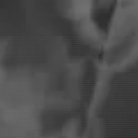
Genève, Sound System Genève, Lanternes Thaïlandaises Genève, Palace Genève, First Dance Genève, Flash Mob Genève, Mannequin Genève, Challenge Genève, ParsLed Genève, Décoration mariage Genève, Podium Genève, Electro Genève, 80’s Genève, 90’s Genève, 70’s Genève, Disco Genève, News Genève, House Genève, Latino Genève, Salsa Genève, Merengue Genève, Traiteur, Genève Enceintes Genève, Lyres Genève, Mariage Annecy, animation Annecy, dj Annecy, animateur Annecy, mariages Annecy, animations Annecy, dj, Annecy, Mariage, Ouverture du Bal Annecy, Première Danse Annecy, DJ Annecy, Photo Booth Annecy, Wedding Planner Annecy, Wedding Cake Annecy, Wedding Annecy, MC Annecy, Sono Mariage Annecy, Light Mariage Annecy, Salle Annecy, Château Annecy, Medley Mariage Annecy, Salle des Fêtes Annecy, Restaurant Annecy, Chapiteau Annecy, Cocktail Dînatoire Annecy, Sound System Annecy, Lanternes Thaïlandaises Annecy, Palace Annecy, First Dance Annecy, Flash Mob Annecy, Mannequin Annecy, Challenge Annecy, ParsLed Annecy, Décoration mariage Annecy, Podium Annecy, Electro Annecy, 80’s Annecy, 90’s Annecy, 70’s Annecy, Disco Annecy, News Annecy, House Annecy, Latino Annecy, Salsa Annecy, Merengue Annecy, Traiteur, Annecy Enceintes Annecy, Lyres Annecy, Mariage Talloires, animation Talloires, dj Talloires, animateur Talloires, mariages Talloires, animations Talloires, dj, Annecy, Mariage, Ouverture du Bal Talloires, Première Danse Talloires, DJ Talloires, Photo Booth Talloires, Wedding Planner Talloires, Wedding Cake Talloires, Wedding Talloires, MC Talloires, Sono Mariage Talloires, Light Mariage Talloires, Salle Talloires, Château Talloires, Medley Mariage Talloires, Salle des Fêtes Talloires, Restaurant Talloires, Chapiteau Talloires, Cocktail Dînatoire Talloires, Sound System Talloires, Lanternes Thaïlandaises Talloires, Palace Talloires, First Dance Talloires, Flash Mob Talloires, Mannequin Talloires, Challenge Talloires, ParsLed Talloires, Décoration mariage Talloires, Podium Talloires, Electro Talloires, 80’s Talloires, 90’s Talloires, 70’s Talloires, Disco Talloires, News Talloires, House Talloires, Latino Talloires, Salsa Talloires, Merengue Talloires, Traiteur, Talloires Enceintes Talloires, Lyres Talloires, Mariage Sévrier, animation Sévrier, dj Sévrier, animateur Sévrier, mariages Sévrier, animations Sévrier, dj, Annecy, Mariage, Ouverture du Bal Sévrier, Première Danse Sévrier, DJ Sévrier, Photo Booth Sévrier, Wedding Planner Sévrier, Wedding Cake Sévrier, Wedding Sévrier, MC Sévrier, Sono Mariage Sévrier, Light Mariage Sévrier, Salle Sévrier, Château Sévrier, Medley Mariage Sévrier, Salle des Fêtes Sévrier, Restaurant Sévrier, Chapiteau Sévrier, Cocktail Dînatoire Sévrier, Sound System Sévrier, Lanternes Thaïlandaises Sévrier, Palace Sévrier, First Dance Sévrier, Flash Mob Sévrier, Mannequin Sévrier, Challenge Sévrier, ParsLed Sévrier, Décoration mariage Sévrier, Podium Sévrier, Electro Sévrier, 80’s Sévrier, 90’s Sévrier, 70’s Sévrier, Disco Sévrier, News Sévrier, House Sévrier, Latino Sévrier, Salsa Sévrier, Merengue Sévrier, Traiteur, Sévrier Enceintes Sévrier, Lyres Sévrier, Mariage Veyrier du Lac, animation Veyrier du Lac, dj Veyrier du Lac, animateur Veyrier du Lac, mariages Veyrier du Lac, animations Veyrier du Lac, dj, Annecy, Mariage, Ouverture du Bal Veyrier du Lac, Première Danse Veyrier du Lac, DJ Veyrier du Lac, Photo Booth Veyrier du Lac, Wedding Planner Veyrier du Lac, Wedding Cake Veyrier du Lac, Wedding Veyrier du Lac, MC Veyrier du Lac, Sono Mariage Veyrier du Lac, Light Mariage Veyrier du Lac, Salle Veyrier du Lac, Château Veyrier du Lac, Medley Mariage Veyrier du Lac, Salle des Fêtes Veyrier du Lac, Restaurant Veyrier du Lac, Chapiteau Veyrier du Lac, Cocktail Dînatoire Veyrier du Lac, Sound System Veyrier du Lac, Lanternes Thaïlandaises Veyrier du Lac, Palace Veyrier du Lac, First Dance Veyrier du Lac, Flash Mob Veyrier du Lac, Mannequin Veyrier du Lac, Challenge Veyrier du Lac, ParsLed Veyrier du Lac, Décoration mariage Veyrier du Lac, Podium Veyrier du Lac, Electro Veyrier du Lac, 80’s Veyrier du Lac, 90’s Veyrier du Lac, 70’s Veyrier du Lac, Disco Veyrier du Lac, News Veyrier du Lac, House Veyrier du Lac, Latino Veyrier du Lac, Salsa Veyrier du Lac, Merengue Veyrier du Lac, Traiteur, Veyrier du Lac Enceintes Veyrier du Lac, Lyres Veyrier du Lac, Mariage Divonne, animation Divonne, dj Divonne, animateur Divonne, mariages Divonne, animations Divonne, dj, Annecy, Mariage, Ouverture du Bal Divonne, Première Danse Divonne, DJ Divonne, Photo Booth Divonne, Wedding Planner Divonne, Wedding Cake Divonne, Wedding Divonne, MC Divonne, Sono Mariage Divonne, Light Mariage Divonne, Salle Divonne, Château Divonne, Medley Mariage Divonne, Salle des Fêtes Divonne, Restaurant Divonne, Chapiteau Divonne, Cocktail Dînatoire Divonne, Sound System Divonne, Lanternes Thaïlandaises Divonne, Palace Divonne, First Dance Divonne, Flash Mob Divonne, Mannequin Divonne, Challenge Divonne, ParsLed Divonne, Décoration mariage Divonne, Podium Divonne, Electro Divonne, 80’s Divonne, 90’s Divonne, 70’s Divonne, Disco Divonne, News Divonne, House Divonne, Latino Divonne, Salsa Divonne, Merengue Divonne, Traiteur, Divonne Enceintes Divonne, Lyres Divonne, Mariage Gex, animation Gex, dj Gex, animateur Gex, mariages Gex, animations Gex, dj, Annecy, Mariage, Ouverture du Bal Gex, Première Danse Gex, DJ Gex, Photo Booth Gex, Wedding Planner Gex, Wedding Cake Gex, Wedding Gex, MC Gex, Sono Mariage Gex, Light Mariage Gex, Salle Gex, Château Gex, Medley Mariage Gex, Salle des Fêtes Gex, Restaurant Gex, Chapiteau Gex, Cocktail Dînatoire Gex, Sound System Gex, Lanternes Thaïlandaises Gex, Palace Gex, First Dance Gex, Flash Mob Gex, Mannequin Gex, Challenge Gex, ParsLed Gex, Décoration mariage Gex, Podium Gex, Electro Gex, 80’s Gex, 90’s Gex, 70’s Gex, Disco Gex, News Gex, House Gex, Latino Gex, Salsa Gex, Merengue Gex, Traiteur, Gex Enceintes Gex, Lyres Gex, Mariage Chamonix, animation Chamonix, dj Chamonix, animateur Chamonix, mariages Chamonix, animations Chamonix, dj, Annecy, Mariage, Ouverture du Bal Chamonix, Première Danse Chamonix, DJ Chamonix, Photo Booth Chamonix, Wedding Planner Chamonix, Wedding Cake Chamonix, Wedding Chamonix, MC Chamonix, Sono Mariage Chamonix, Light Mariage Chamonix, Salle Chamonix, Château Chamonix, Medley Mariage Chamonix, Salle des Fêtes Chamonix, Restaurant Chamonix, Chapiteau Chamonix, Cocktail Dînatoire Chamonix, Sound System Chamonix, Lanternes Thaïlandaises Chamonix, Palace Chamonix, First Dance Chamonix, Flash Mob Chamonix, Mannequin Chamonix, Challenge Chamonix, ParsLed Chamonix, Décoration mariage Chamonix, Podium Chamonix, Electro Chamonix, 80’s Chamonix, 90’s Chamonix, 70’s Chamonix, Disco Chamonix, News Chamonix, House Chamonix, Latino Chamonix, Salsa Chamonix, Merengue Chamonix, Traiteur, Chamonix Enceintes Chamonix, Lyres Chamonix, Mariage La Roche sur Foron, animation La Roche sur Foron, dj La Roche sur Foron, animateur La Roche sur Foron, mariages La Roche sur Foron, animations La Roche sur Foron, dj, Annecy, Mariage, Ouverture du Bal La Roche sur Foron, Première Danse La Roche sur Foron, DJ La Roche sur Foron, Photo Booth La Roche sur Foron, Wedding Planner La Roche sur Foron, Wedding Cake La Roche sur Foron, Wedding La Roche sur Foron, MC La Roche sur Foron, Sono Mariage La Roche sur Foron, Light Mariage La Roche sur Foron, Salle La Roche sur Foron, Château La Roche sur Foron, Medley Mariage La Roche sur Foron, Salle des Fêtes La Roche sur Foron, Restaurant La Roche sur Foron, Chapiteau La Roche sur Foron, Cocktail Dînatoire La Roche sur Foron, Sound System La Roche sur Foron, Lanternes Thaïlandaises La Roche sur Foron, Palace La Roche sur Foron, First Dance La Roche sur Foron, Flash Mob La Roche sur Foron, Mannequin La Roche sur Foron, Challenge La Roche sur Foron, ParsLed La Roche sur Foron, Décoration mariage La Roche sur Foron, Podium La Roche sur Foron, Electro La Roche sur Foron, 80’s La Roche sur Foron, 90’s La Roche sur Foron, 70’s La Roche sur Foron, Disco La Roche sur Foron, News La Roche sur Foron, House La Roche sur Foron, Latino La Roche sur Foron, Salsa La Roche sur Foron, Merengue La Roche sur Foron, Traiteur, La Roche sur Foron Enceintes La Roche sur Foron, Lyres La Roche sur Foron, Mariage Lausanne, animation Lausanne, dj Lausanne, animateur Lausanne, mariages Lausanne, animations Lausanne, dj, Annecy, Mariage, Ouverture du Bal Lausanne, Première Danse Lausanne, DJ Lausanne, Photo Booth Lausanne, Wedding Planner Lausanne, Wedding Cake Lausanne, Wedding Lausanne, MC Lausanne, Sono Mariage Lausanne, Light Mariage Lausanne, Salle Lausanne, Château Lausanne, Medley Mariage Lausanne, Salle des Fêtes Lausanne, Restaurant Lausanne, Chapiteau Lausanne, Cocktail Dînatoire Lausanne, Sound System Lausanne, Lanternes Thaïlandaises Lausanne, Palace Lausanne, First Dance Lausanne, Flash Mob Lausanne, Mannequin Lausanne, Challenge Lausanne, ParsLed Lausanne, Décoration mariage Lausanne, Podium Lausanne, Electro Lausanne, 80’s Lausanne, 90’s Lausanne, 70’s Lausanne, Disco Lausanne, News Lausanne, House Lausanne, Latino Lausanne, Sal