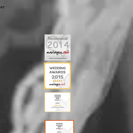
e
ier
sa Lausanne, Merengue Lausanne, Traiteur, Lausanne Enceintes Lausanne, Lyres Lausanne, Mariage Montreux, animation Montreux, dj Montreux, animateur Montreux, mariages Montreux, animations Montreux, dj, Annecy, Mariage, Ouverture du Bal Montreux, Première Danse Montreux, DJ Montreux, Photo Booth Montreux, Wedding Planner Montreux, Wedding Cake Montreux, Wedding Montreux, MC Montreux, Sono Mariage Montreux,