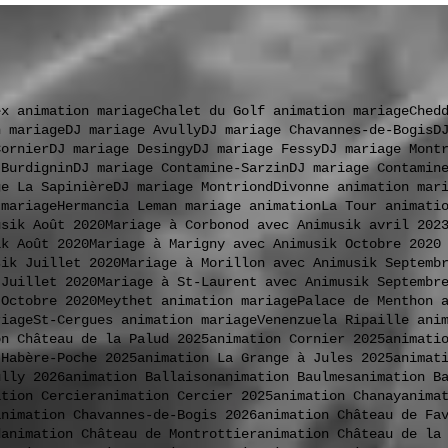
ex animation mariage
Chalet du Golf animation mariage
Ched
n mariage
DJ mariage Avully
DJ mariage Chavannes-de-Bogis
D
Cornier
DJ mariage Desingy
DJ mariage Fessy
DJ mariage Mont
 Burdignin
DJ mariage Contamine-Sarzin
DJ mariage Contamin
ge La Sapinière
DJ mariage Montriond
Divonne animation mar
 mariage
Hermancia Leman mariage animation
La Tour animati
usik Août 2020
Mariage à Corbonod avec Animusik avril 202
ik Août 2020
Mariage à Marigny avec Animusik Octobre 2020
sik Juillet 2020
Mariage à Morillon avec Animusik Septemb
 Juillet 2020
Mariage à St-Laurent avec Animusik Septembr
 Octobre 2020
Meythet animation mariage
Palace de Menthon 
riage
St-Cergues animation mariage
Venenzuela Ripaille ani
on Château de la Palud 2025
animation Cornier 2025
animati
 Habère-Poche 2025
animation La Grange à Jules 2025
animat
ully 2026
animation Ballaison
animation Baulmes
animation B
ation Cercier
animation Cercier 2025
animation Chanay
anima
animation Chavannes-de-Bogis 2026
animation Château de Fa
d
animation Château de Montrottier
animation Château de la