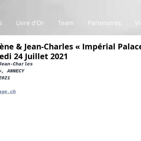
s
Livre d'Or
Team
Partenaires
V
ne & Jean-Charles « Impérial Palace
i 24 Juillet 2021
Jean-Charles
», ANNECY
2021
age.ch