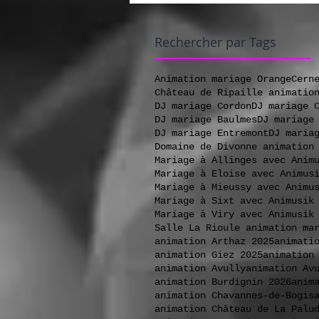
Rechercher par Tags
Animation mariage Orange
Cern
Château de Ripaille animatio
DJ mariage Cordon
DJ mariage 
DJ mariage Baulmes
DJ mariage
DJ mariage Entremont
DJ maria
Domaine de Divonne animation
Mariage à Allinges avec Anim
Mariage à Eloise avec Animus
Mariage à Mieussy avec Animu
Mariage à Sixt avec Animusik
Mariage à Viry avec Animusik
Salle La Rioule animation ma
animation Arthaz 2025
animati
animation Giez 2025
animation
animation Avully
animation Av
animation Burdignin 2026
anim
animation Chavannes-de-Bogis
animation Château de La Palu