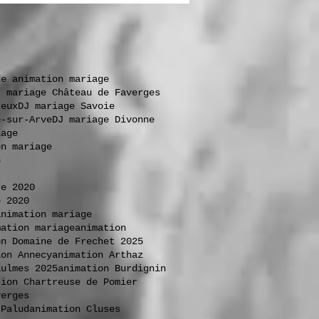
de animation mariage
J mariage Château de Faverges
reux
DJ mariage Savoie
e-sur-Arve
DJ mariage Divonne
iage
on mariage
3
re 2020
e 2020
animation mariage
mation mariage
animation
on Domaine de Frechet 2025
ion Annecy
animation Arthaz
aulmes 2025
animation Burdignin
tion Chartreuse de Pomier
verges
 Palud
animation Cluses