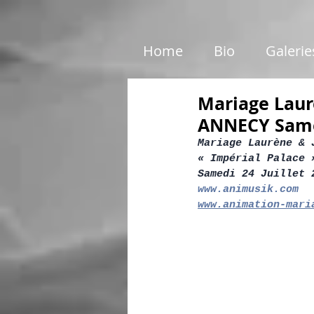
google01e5c46e6d87199c.html
Home
Bio
Galerie
Mariage Laurè
ANNECY Samed
Mariage Laurène & 
« Impérial Palace 
Samedi 24 Juillet 
www.animusik.com
www.animation-mari