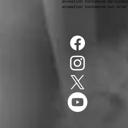
animation Contamine-Sarzin
an
animation Contamine-sur-Arve
Mariage Genève, animation Genève, dj Genève, animateur Genève, mariages Genève, animations Genève, dj, Annecy, Mariage, Ouverture du Bal Genève, Première Danse Genève, DJ Genève, Photo Booth Genève, Wedding Planner Genève, Wedding Cake Genève, Wedding Genève, MC Genève, Sono Mariage Genève, Light Mariage Genève, Salle Genève, Château Genève, Medley Mariage Genève, Salle des Fêtes Genève, Restaurant Genève, Chapiteau Genève, Cocktail Dînatoire 