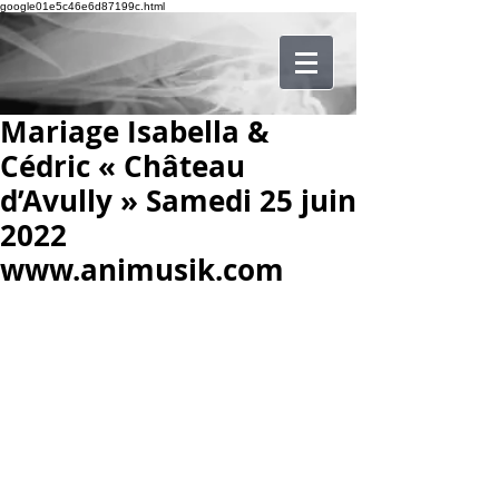
google01e5c46e6d87199c.html
Mariage Isabella &
Cédric « Château
d’Avully » Samedi 25 juin
2022
www.animusik.com