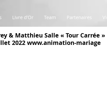
s
Livre d'Or
Team
Partenaires
V
ey & Matthieu Salle « Tour Carrée 
illet 2022 www.animation-mariage