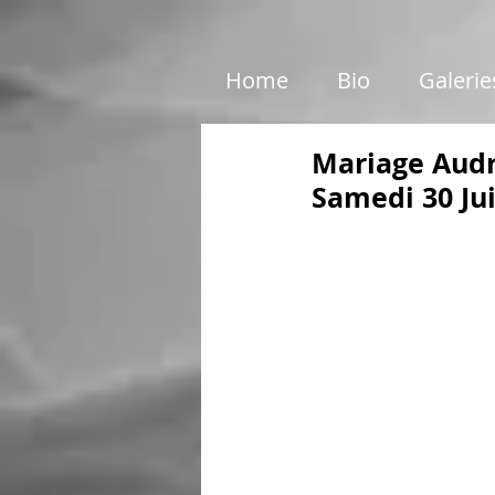
google01e5c46e6d87199c.html
Home
Bio
Galerie
Mariage Audr
Samedi 30 Ju