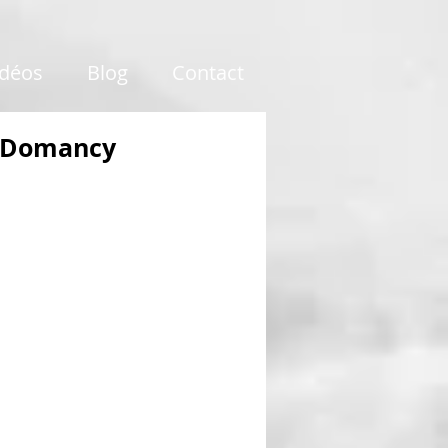
idéos
Blog
Contact
» Domancy