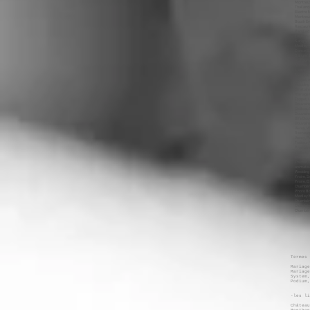
Termes 
Mariag
Mariage
System,
Podium
-les li
Château