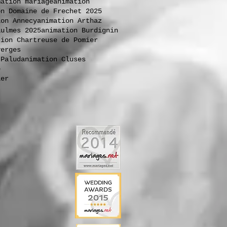
mation mariage
animation
on Domaine de Frechet 2025
ion Annecy
animation Arthaz
aulmes 2025
animation Burdignin
tion Chartreuse de Pomier
verges
 Palud
animation Cluses
e
ier