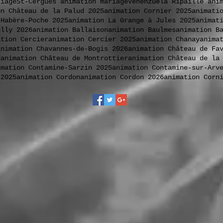
riage
St-Cergues animation mariage
Venenzuela Ripaille ani
on Château de la Palud 2025
animation Cornier 2025
animati
 Habère-Poche 2025
animation La Grange à Jules 2025
animat
ully 2026
animation Ballaison
animation Baulmes
animation B
ation Cercier
animation Cercier 2025
animation Chanay
anima
animation Chavannes-de-Bogis 2026
animation Château de Fa
d
animation Château de Montrottier
animation Château de la
imation Contamine-Sarzin 2025
animation Contamine-sur-Arv
 2025
animation Cordon
animation Cordon 2026
animation Corn