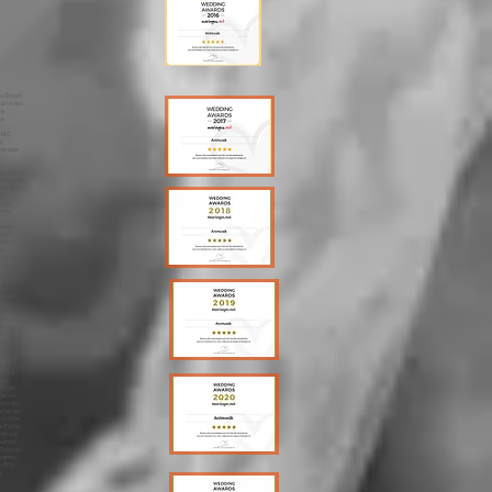
sa Lausanne, Merengue Lausanne, Traiteur, Lausanne Enceintes Lausanne, Lyres Lausanne, Mariage Montreux, animation Montreux, dj Montreux, animateur Montreux, mariages Montreux, animations Montreux, dj, Annecy, Mariage, Ouverture du Bal Montreux, Première Danse Montreux, DJ Montreux, Photo Booth Montreux, Wedding Planner Montreux, Wedding Cake Montreux, Wedding Montreux, MC Montreux, Sono Mariage Montreux,