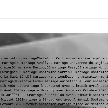
.
ex animation mariage
Chalet du Golf animation mariage
Ched
n mariage
DJ mariage Avully
DJ mariage Chavannes-de-Bogis
D
Cornier
DJ mariage Desingy
DJ mariage Fessy
DJ mariage Mont
 Burdignin
DJ mariage Contamine-Sarzin
DJ mariage Contamin
ge La Sapinière
DJ mariage Montriond
Divonne animation mar
 mariage
Hermancia Leman mariage animation
La Tour animati
usik Août 2020
Mariage à Corbonod avec Animusik avril 202
ik Août 2020
Mariage à Marigny avec Animusik Octobre 2020
sik Juillet 2020
Mariage à Morillon avec Animusik Septemb
 Juillet 2020
Mariage à St-Laurent avec Animusik Septembr
 Octobre 2020
Meythet animation mariage
Palace de Menthon 