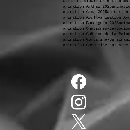
Salle La Rioule animation ma
animation Arthaz 2025
animati
animation Giez 2025
animation
animation Avully
animation Av
animation Burdignin 2026
anim
animation Chavannes-de-Bogis
animation Château de La Palu
animation Contamine-Sarzin
an
animation Contamine-sur-Arve