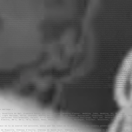
« mariage » :
e, Ouverture du Bal, Première Danse, DJ, Photo Booth, Wedding Planner, Wedding Cake, Wedding, DJ, MC, Sono
, Light Mariage, Salle, Château, Medley Mariage, Salle des Fêtes, Restaurant, Chapiteau, Cocktail Dînatoire, Sou
 Lanternes Thaïlandaises, Palace, First Dance, Flash Mob, Mannequin Challenge, Pars Led, Décoration mariage,
, Electro, 80’s, 90’s, 70’s, Disco, News, House, Latino, Salsa, Merengue, Traiteur, Enceintes, Lyres,
eux où tu as exercé ton activité, ainsi que les lieux où tu présumes que des clients potentiels se localisent.
 de Ripaille, Château d’Avully, Château de Saint-Sixt, Château de Monttrotier, Château de Divonne, Château de