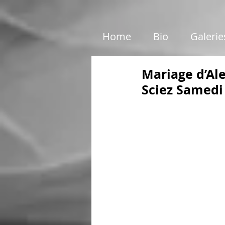
google01e5c46e6d87199c.html
Home
Bio
Galerie
Mariage d’Al
Sciez Samedi 