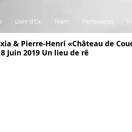
s
Livre d'Or
Team
Partenaires
V
exia & Pierre-Henri «Château de Cou
8 Juin 2019 Un lieu de rê