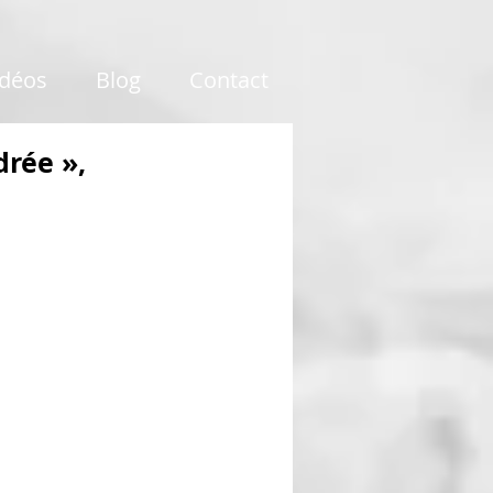
idéos
Blog
Contact
drée »,