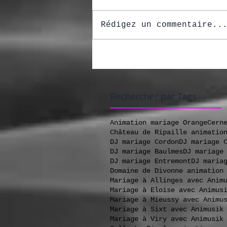
Rédigez un commentaire..
Rechercher par Tags
Animation mariage Orange
Cern
Château de Ripaille animatio
DJ mariage Cordon
DJ mariage 
DJ mariage Baulmes
DJ mariage
DJ mariage Entremont
DJ maria
Domaine de Divonne animation
Mariage à Allinges avec Anim
Mariage à Eloise avec Animus
Mariage à Mieussy avec Animu
Mariage à Sixt avec Animusik
Mariage à Viry avec Animusik