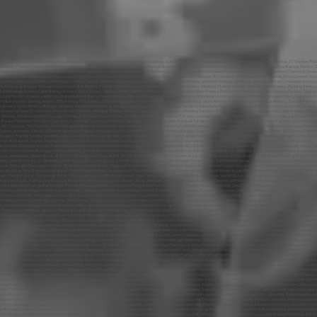
Genève, Sound System Genève, Lanternes Thaïlandaises Genève, Palace Genève, First Dance Genève, Flash Mob Genève, Mannequin Genève, Challenge Genève, ParsLed Genève, Décoration mariage Genève, Podium Genève, Electro Genève, 80’s Genève, 90’s Genève, 70’s Genève, Disco Genève, News Genève, House Genève, Latino Genève, Salsa Genève, Merengue Genève, Traiteur, Genève Enceintes Genève, Lyres Genève, Mariage Annecy, animation Annecy, dj Annecy, animateur Annecy, mariages Annecy, animations Annecy, dj, Annecy, Mariage, Ouverture du Bal Annecy, Première Danse Annecy, DJ Annecy, Photo Booth Annecy, Wedding Planner Annecy, Wedding Cake Annecy, Wedding Annecy, MC Annecy, Sono Mariage Annecy, Light Mariage Annecy, Salle Annecy, Château Annecy, Medley Mariage Annecy, Salle des Fêtes Annecy, Restaurant Annecy, Chapiteau Annecy, Cocktail Dînatoire Annecy, Sound System Annecy, Lanternes Thaïlandaises Annecy, Palace Annecy, First Dance Annecy, Flash Mob Annecy, Mannequin Annecy, Challenge Annecy, ParsLed Annecy, Décoration mariage Annecy, Podium Annecy, Electro Annecy, 80’s Annecy, 90’s Annecy, 70’s Annecy, Disco Annecy, News Annecy, House Annecy, Latino Annecy, Salsa Annecy, Merengue Annecy, Traiteur, Annecy Enceintes Annecy, Lyres Annecy, Mariage Talloires, animation Talloires, dj Talloires, animateur Talloires, mariages Talloires, animations Talloires, dj, Annecy, Mariage, Ouverture du Bal Talloires, Première Danse Talloires, DJ Talloires, Photo Booth Talloires, Wedding Planner Talloires, Wedding Cake Talloires, Wedding Talloires, MC Talloires, Sono Mariage Talloires, Light Mariage Talloires, Salle Talloires, Château Talloires, Medley Mariage Talloires, Salle des Fêtes Talloires, Restaurant Talloires, Chapiteau Talloires, Cocktail Dînatoire Talloires, Sound System Talloires, Lanternes Thaïlandaises Talloires, Palace Talloires, First Dance Talloires, Flash Mob Talloires, Mannequin Talloires, Challenge Talloires, ParsLed Talloires, Décoration mariage Talloires, Podium Talloires, Electro Talloires, 80’s Talloires, 90’s Talloires, 70’s Talloires, Disco Talloires, News Talloires, House Talloires, Latino Talloires, Salsa Talloires, Merengue Talloires, Traiteur, Talloires Enceintes Talloires, Lyres Talloires, Mariage Sévrier, animation Sévrier, dj Sévrier, animateur Sévrier, mariages Sévrier, animations Sévrier, dj, Annecy, Mariage, Ouverture du Bal Sévrier, Première Danse Sévrier, DJ Sévrier, Photo Booth Sévrier, Wedding Planner Sévrier, Wedding Cake Sévrier, Wedding Sévrier, MC Sévrier, Sono Mariage Sévrier, Light Mariage Sévrier, Salle Sévrier, Château Sévrier, Medley Mariage Sévrier, Salle des Fêtes Sévrier, Restaurant Sévrier, Chapiteau Sévrier, Cocktail Dînatoire Sévrier, Sound System Sévrier, Lanternes Thaïlandaises Sévrier, Palace Sévrier, First Dance Sévrier, Flash Mob Sévrier, Mannequin Sévrier, Challenge Sévrier, ParsLed Sévrier, Décoration mariage Sévrier, Podium Sévrier, Electro Sévrier, 80’s Sévrier, 90’s Sévrier, 70’s Sévrier, Disco Sévrier, News Sévrier, House Sévrier, Latino Sévrier, Salsa Sévrier, Merengue Sévrier, Traiteur, Sévrier Enceintes Sévrier, Lyres Sévrier, Mariage Veyrier du Lac, animation Veyrier du Lac, dj Veyrier du Lac, animateur Veyrier du Lac, mariages Veyrier du Lac, animations Veyrier du Lac, dj, Annecy, Mariage, Ouverture du Bal Veyrier du Lac, Première Danse Veyrier du Lac, DJ Veyrier du Lac, Photo Booth Veyrier du Lac, Wedding Planner Veyrier du Lac, Wedding Cake Veyrier du Lac, Wedding Veyrier du Lac, MC Veyrier du Lac, Sono Mariage Veyrier du Lac, Light Mariage Veyrier du Lac, Salle Veyrier du Lac, Château Veyrier du Lac, Medley Mariage Veyrier du Lac, Salle des Fêtes Veyrier du Lac, Restaurant Veyrier du Lac, Chapiteau Veyrier du Lac, Cocktail Dînatoire Veyrier du Lac, Sound System Veyrier du Lac, Lanternes Thaïlandaises Veyrier du Lac, Palace Veyrier du Lac, First Dance Veyrier du Lac, Flash Mob Veyrier du Lac, Mannequin Veyrier du Lac, Challenge Veyrier du Lac, ParsLed Veyrier du Lac, Décoration mariage Veyrier du Lac, Podium Veyrier du Lac, Electro Veyrier du Lac, 80’s Veyrier du Lac, 90’s Veyrier du Lac, 70’s Veyrier du Lac, Disco Veyrier du Lac, News Veyrier du Lac, House Veyrier du Lac, Latino Veyrier du Lac, Salsa Veyrier du Lac, Merengue Veyrier du Lac, Traiteur, Veyrier du Lac Enceintes Veyrier du Lac, Lyres Veyrier du Lac, Mariage Divonne, animation Divonne, dj Divonne, animateur Divonne, mariages Divonne, animations Divonne, dj, Annecy, Mariage, Ouverture du Bal Divonne, Première Danse Divonne, DJ Divonne, Photo Booth Divonne, Wedding Planner Divonne, Wedding Cake Divonne, Wedding Divonne, MC Divonne, Sono Mariage Divonne, Light Mariage Divonne, Salle Divonne, Château Divonne, Medley Mariage Divonne, Salle des Fêtes Divonne, Restaurant Divonne, Chapiteau Divonne, Cocktail Dînatoire Divonne, Sound System Divonne, Lanternes Thaïlandaises Divonne, Palace Divonne, First Dance Divonne, Flash Mob Divonne, Mannequin Divonne, Challenge Divonne, ParsLed Divonne, Décoration mariage Divonne, Podium Divonne, Electro Divonne, 80’s Divonne, 90’s Divonne, 70’s Divonne, Disco Divonne, News Divonne, House Divonne, Latino Divonne, Salsa Divonne, Merengue Divonne, Traiteur, Divonne Enceintes Divonne, Lyres Divonne, Mariage Gex, animation Gex, dj Gex, animateur Gex, mariages Gex, animations Gex, dj, Annecy, Mariage, Ouverture du Bal Gex, Première Danse Gex, DJ Gex, Photo Booth Gex, Wedding Planner Gex, Wedding Cake Gex, Wedding Gex, MC Gex, Sono Mariage Gex, Light Mariage Gex, Salle Gex, Château Gex, Medley Mariage Gex, Salle des Fêtes Gex, Restaurant Gex, Chapiteau Gex, Cocktail Dînatoire Gex, Sound System Gex, Lanternes Thaïlandaises Gex, Palace Gex, First Dance Gex, Flash Mob Gex, Mannequin Gex, Challenge Gex, ParsLed Gex, Décoration mariage Gex, Podium Gex, Electro Gex, 80’s Gex, 90’s Gex, 70’s Gex, Disco Gex, News Gex, House Gex, Latino Gex, Salsa Gex, Merengue Gex, Traiteur, Gex Enceintes Gex, Lyres Gex, Mariage Chamonix, animation Chamonix, dj Chamonix, animateur Chamonix, mariages Chamonix, animations Chamonix, dj, Annecy, Mariage, Ouverture du Bal Chamonix, Première Danse Chamonix, DJ Chamonix, Photo Booth Chamonix, Wedding Planner Chamonix, Wedding Cake Chamonix, Wedding Chamonix, MC Chamonix, Sono Mariage Chamonix, Light Mariage Chamonix, Salle Chamonix, Château Chamonix, Medley Mariage Chamonix, Salle des Fêtes Chamonix, Restaurant Chamonix, Chapiteau Chamonix, Cocktail Dînatoire Chamonix, Sound System Chamonix, Lanternes Thaïlandaises Chamonix, Palace Chamonix, First Dance Chamonix, Flash Mob Chamonix, Mannequin Chamonix, Challenge Chamonix, ParsLed Chamonix, Décoration mariage Chamonix, Podium Chamonix, Electro Chamonix, 80’s Chamonix, 90’s Chamonix, 70’s Chamonix, Disco Chamonix, News Chamonix, House Chamonix, Latino Chamonix, Salsa Chamonix, Merengue Chamonix, Traiteur, Chamonix Enceintes Chamonix, Lyres Chamonix, Mariage La Roche sur Foron, animation La Roche sur Foron, dj La Roche sur Foron, animateur La Roche sur Foron, mariages La Roche sur Foron, animations La Roche sur Foron, dj, Annecy, Mariage, Ouverture du Bal La Roche sur Foron, Première Danse La Roche sur Foron, DJ La Roche sur Foron, Photo Booth La Roche sur Foron, Wedding Planner La Roche sur Foron, Wedding Cake La Roche sur Foron, Wedding La Roche sur Foron, MC La Roche sur Foron, Sono Mariage La Roche sur Foron, Light Mariage La Roche sur Foron, Salle La Roche sur Foron, Château La Roche sur Foron, Medley Mariage La Roche sur Foron, Salle des Fêtes La Roche sur Foron, Restaurant La Roche sur Foron, Chapiteau La Roche sur Foron, Cocktail Dînatoire La Roche sur Foron, Sound System La Roche sur Foron, Lanternes Thaïlandaises La Roche sur Foron, Palace La Roche sur Foron, First Dance La Roche sur Foron, Flash Mob La Roche sur Foron, Mannequin La Roche sur Foron, Challenge La Roche sur Foron, ParsLed La Roche sur Foron, Décoration mariage La Roche sur Foron, Podium La Roche sur Foron, Electro La Roche sur Foron, 80’s La Roche sur Foron, 90’s La Roche sur Foron, 70’s La Roche sur Foron, Disco La Roche sur Foron, News La Roche sur Foron, House La Roche sur Foron, Latino La Roche sur Foron, Salsa La Roche sur Foron, Merengue La Roche sur Foron, Traiteur, La Roche sur Foron Enceintes La Roche sur Foron, Lyres La Roche sur Foron, Mariage Lausanne, animation Lausanne, dj Lausanne, animateur Lausanne, mariages Lausanne, animations Lausanne, dj, Annecy, Mariage, Ouverture du Bal Lausanne, Première Danse Lausanne, DJ Lausanne, Photo Booth Lausanne, Wedding Planner Lausanne, Wedding Cake Lausanne, Wedding Lausanne, MC Lausanne, Sono Mariage Lausanne, Light Mariage Lausanne, Salle Lausanne, Château Lausanne, Medley Mariage Lausanne, Salle des Fêtes Lausanne, Restaurant Lausanne, Chapiteau Lausanne, Cocktail Dînatoire Lausanne, Sound System Lausanne, Lanternes Thaïlandaises Lausanne, Palace Lausanne, First Dance Lausanne, Flash Mob Lausanne, Mannequin Lausanne, Challenge Lausanne, ParsLed Lausanne, Décoration mariage Lausanne, Podium Lausanne, Electro Lausanne, 80’s Lausanne, 90’s Lausanne, 70’s Lausanne, Disco Lausanne, News Lausanne, House Lausanne, Latino Lausanne, Sal