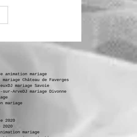
de animation mariage
J mariage Château de Faverges
reux
DJ mariage Savoie
e-sur-Arve
DJ mariage Divonne
iage
on mariage
3
re 2020
e 2020
animation mariage