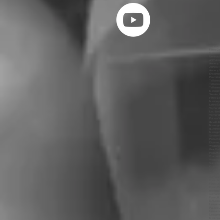
Mariage Genève, animation Genève, dj Genève, animateur Genève, mariages Genève, animations Genève, dj, Annecy, Mariage, Ouverture du Bal Genève, Première Danse Genève, DJ Genève, Photo Booth Genève, Wedding Planner Genève, Wedding Cake Genève, Wedding Genève, MC Genève, Sono Mariage Genève, Light Mariage Genève, Salle Genève, Château Genève, Medley Mariage Genève, Salle des Fêtes Genève, Restaurant Genève, Chapiteau Genève, Cocktail Dînatoire 