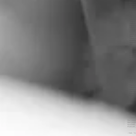
Termes 
Mariag
Mariage
System,
Podium
-les li