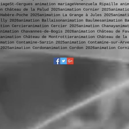
riage
St-Cergues animation mariage
Venenzuela Ripaille ani
on Château de la Palud 2025
animation Cornier 2025
animati
 Habère-Poche 2025
animation La Grange à Jules 2025
animat
ully 2026
animation Ballaison
animation Baulmes
animation B
ation Cercier
animation Cercier 2025
animation Chanay
anima
animation Chavannes-de-Bogis 2026
animation Château de Fa
d
animation Château de Montrottier
animation Château de la
imation Contamine-Sarzin 2025
animation Contamine-sur-Arv
 2025
animation Cordon
animation Cordon 2026
animation Corn