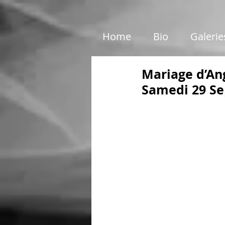
google01e5c46e6d87199c.html
Home
Bio
Galerie
Mariage d’Ang
Samedi 29 S