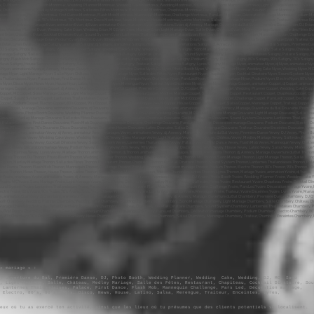
« mariage » :
e, Ouverture du Bal, Première Danse, DJ, Photo Booth, Wedding Planner, Wedding Cake, Wedding, DJ, MC, Sono
, Light Mariage, Salle, Château, Medley Mariage, Salle des Fêtes, Restaurant, Chapiteau, Cocktail Dînatoire, Sou
 Lanternes Thaïlandaises, Palace, First Dance, Flash Mob, Mannequin Challenge, Pars Led, Décoration mariage,
, Electro, 80’s, 90’s, 70’s, Disco, News, House, Latino, Salsa, Merengue, Traiteur, Enceintes, Lyres,
eux où tu as exercé ton activité, ainsi que les lieux où tu présumes que des clients potentiels se localisent.