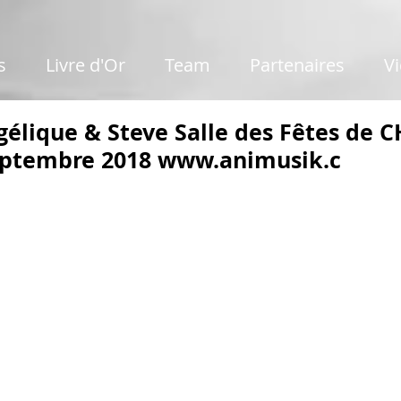
s
Livre d'Or
Team
Partenaires
V
élique & Steve Salle des Fêtes de C
eptembre 2018 www.animusik.c