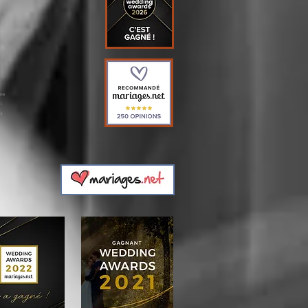
,
,
i
s,
me
l
d