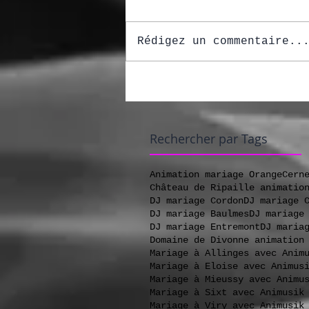
Rédigez un commentaire..
Rechercher par Tags
Animation mariage Orange
Cern
Château de Ripaille animatio
DJ mariage Cordon
DJ mariage 
DJ mariage Baulmes
DJ mariage
DJ mariage Entremont
DJ maria
Domaine de Divonne animation
Mariage à Allinges avec Anim
Mariage à Eloise avec Animus
Mariage à Mieussy avec Animu
Mariage à Sixt avec Animusik
Mariage à Viry avec Animusik