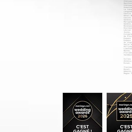
Château
Menthon
Château
Domaine
La Caba
Langued
Centre 
Hôtel M
Casino 
Genève,
Marigna
Genève,
Movenpi
Ecureui
Lévraz 
Jussy, 
Citygre
de Plei
Espace 
Espace 
du Vign
Salle O
Hollyda
Limonad
Bonne, 
Florim
Vandœu
Villes 
Annecy,
Evian, 
Traiteu
Duval, 
Géante,
Magne T