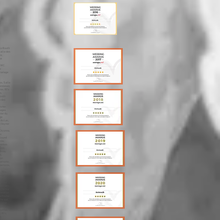
sa Lausanne, Merengue Lausanne, Traiteur, Lausanne Enceintes Lausanne, Lyres Lausanne, Mariage Montreux, animation Montreux, dj Montreux, animateur Montreux, mariages Montreux, animations Montreux, dj, Annecy, Mariage, Ouverture du Bal Montreux, Première Danse Montreux, DJ Montreux, Photo Booth Montreux, Wedding Planner Montreux, Wedding Cake Montreux, Wedding Montreux, MC Montreux, Sono Mariage Montreux,