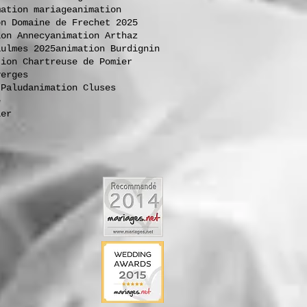
mation mariage
animation
on Domaine de Frechet 2025
ion Annecy
animation Arthaz
aulmes 2025
animation Burdignin
tion Chartreuse de Pomier
verges
 Palud
animation Cluses
e
ier