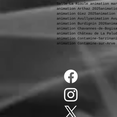
Salle La Rioule animation ma
animation Arthaz 2025
animati
animation Giez 2025
animation
animation Avully
animation Av
animation Burdignin 2026
anim
animation Chavannes-de-Bogis
animation Château de La Palu
animation Contamine-Sarzin
an
animation Contamine-sur-Arve