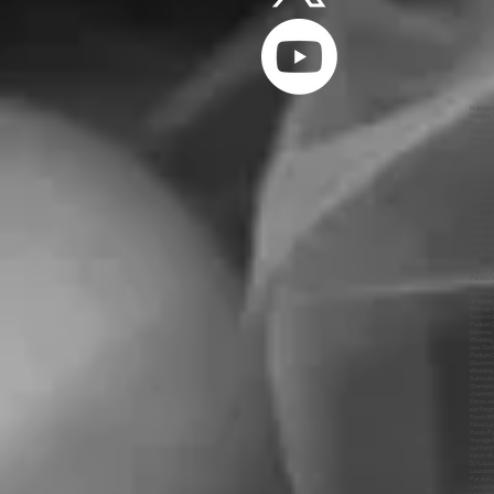
Mariage Genève, animation Genève, dj Genève, animateur Genève, mariages Genève, animations Genève, dj, Annecy, Mariage, Ouverture du Bal Genève, Première Danse Genève, DJ Genève, Photo Booth Genève, Wedding Planner Genève, Wedding Cake Genève, Wedding Genève, MC Genève, Sono Mariage Genève, Light Mariage Genève, Salle Genève, Château Genève, Medley Mariage Genève, Salle des Fêtes Genève, Restaurant Genève, Chapiteau Genève, Cocktail Dînatoire 