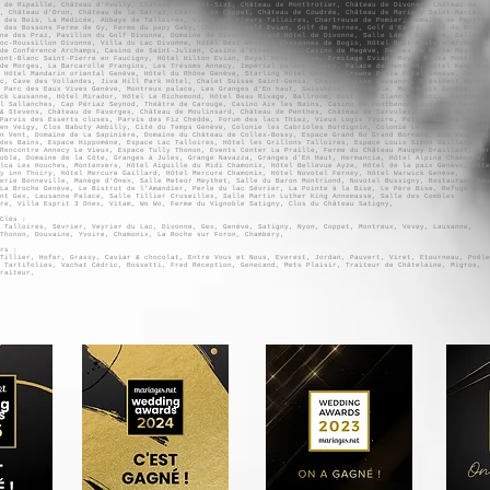
 de Ripaille, Château d’Avully, Château de Saint-Sixt, Château de Monttrotier, Château de Divonne, Château de
, Château d’Oron, Château de la Sarraz, Château de Coppet, Château de Coudrée, Château de Marigny Saint-Marcel,
 des Bois, La Médicée, Abbaye de Talloires, Villa des Fleurs Talloires, Chartreuse de Pomier, Domaine de Penthes
 des Bossons Ferme de Gy, Ferme du papy Gaby, Chalet du golf Evian, Golf de Mornex, Golf d’Esery, Golf de Bossey
ne des Praz, Pavillon du Golf Divonne, Domaine de Divonne, Grand Hôtel de Divonne, Salle Léman Divonne, Salle
oc-Roussillon Divonne, Villa du Lac Divonne, Hôtel Best Western Chavannes de Bogis, Hôtel Best Western Archamps,
de Conférence Archamps, Casino de Saint-Julien, Casino d’Etrembières, Casino de Megève, Fermes de Marie Megève,
ont-Blanc Saint-Pierre en Faucigny, Hôtel Hilton Evian, Royal Hôtel Evian, Ermitage Evian, Royal Plaza Montreux,
de Morges, La Barcarolle Prangins, Les Trésoms Annecy, Impérial palace Annecy, Palace de Menthon, Hôtel Kempinsk
 Hôtel Mandarin oriental Genève, Hôtel du Rhône Genève, Starling Hôtel Genève, Crowne Plaza Hôtel Genève, Le
c, Cave des Vollandes, Jiva Hill Park Hôtel, Chalet Suisse Saint-Genis, Chalet Suisse Lausanne, Président Wilson
 Parc des Eaux Vives Genève, Montreux palace, Les Granges d’En haut, Swisshotel Métropole, Movenpick Genève,
ck Lausanne, Hôtel Mirador, Hôtel Le Richemond, Hôtel Beau Rivage, Ballroom, Best Mont Blanc Chamonix, Camping
l Sallanches, Cap Périaz Seynod, Théâtre de Carouge, Casino Aix les Bains, Casino de Montbenon Lausanne, Caves
& Stevens, Château de Faverges, Château de Moulinsard, Château de Penthes, Château de Servolex, Château de Crest
Parvis des Esserts cluses, Parvis des Fiz Chedde, Forum des lacs Thiez, Vieux Logis Yvoire, Petite Sirène Tougue
en Veigy, Clos Babuty Ambilly, Cité du Temps Genève, Colonie les Cabrioles Burdignin, Colonie Le Chenex, Domaine
n Vent, Domaine de La Sapinière, Domaine du Château de Collex-Bossy, Espace Grand Bo Grand Bornand, Ecu Vaudois,
des Bains, Espace Hippomène, Espace Lac Talloires, Hôtel les Grillons Talloires, Espace Louis Simon Gaillard,
Rencontre Annecy Le Vieux, Espace Tully Thonon, Events Center La Praille, Ferme du Château Maugny Draillant, Fer
oble, Domaine de la Côte, Granges à Jules, Grange Navazza, Granges d’En Haut, Hermancia, Hôtel Alpina Chamonix,
lca Les Houches, Montenvers, Hôtel Aiguille du Midi Chamonix, Hôtel Bellevue Ayze, Hôtel de la paix Genève, Hôte
y inn Thoiry, Hôtel Mercure Gaillard, Hôtel Mercure Chamonix, Hôtel Novotel Ferney, Hôtel Warwick Genève,
erie Bonneville, Manège d’Onex, Salle Meteor Meythet, Salle du Baron Montriond, Novotel Bussigny, Restaurant Bau
La Broche Genève, Le Bistrot de l’Amandier, Perle du lac Sévrier, La Pointe à la Bise, Le Père Bise, Refuge de
ont Gex, Lausanne Palace, Salle Tillier Cruseilles, Salle Martin Luther King Annemasse, Salle des Combles
vre, Villa Esprit 3 Onex, Vitam, Wo Wo, Ferme du Vignoble Satigny, Clos du Château Satigny,
Clés :
 Talloires, Sévrier, Veyrier du Lac, Divonne, Gex, Genève, Satigny, Nyon, Coppet, Montreux, Vevey, Lausanne,
Thonon, Douvaine, Yvoire, Chamonix, La Roche sur Foron, Chambéry,
rs :
Tillier, Hofer, Grassy, Caviar & chocolat, Entre Vous et Nous, Everest, Jordan, Pauvert, Viret, Etourneau, Poêle
 Tartifolies, Vachat Cédric, Rossetti, Fred Réception, Genecand, Mets Plaisir, Traiteur de Châtelaine, Migros,
raiteur,