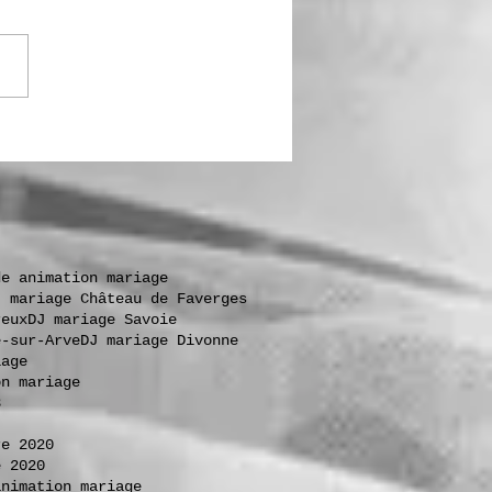
de animation mariage
J mariage Château de Faverges
reux
DJ mariage Savoie
e-sur-Arve
DJ mariage Divonne
iage
on mariage
3
re 2020
e 2020
animation mariage