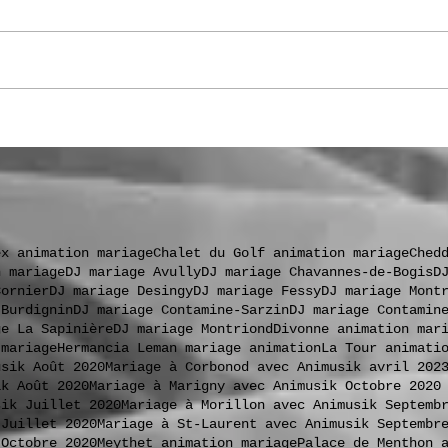
.
ex animation mariage
Chalet du Golf animation mariage
Ched
n mariage
DJ mariage Avully
DJ mariage Chavannes-de-Bogis
D
Cornier
DJ mariage Desingy
DJ mariage Fessy
DJ mariage Mont
 Burdignin
DJ mariage Contamine-Sarzin
DJ mariage Contamin
ge La Sapinière
DJ mariage Montriond
Divonne animation mar
 mariage
Hermancia Leman mariage animation
La Tour animati
usik Août 2020
Mariage à Corbonod avec Animusik avril 202
ik Août 2020
Mariage à Marigny avec Animusik Octobre 2020
sik Juillet 2020
Mariage à Morillon avec Animusik Septemb
 Juillet 2020
Mariage à St-Laurent avec Animusik Septembr
 Octobre 2020
Meythet animation mariage
Palace de Menthon 