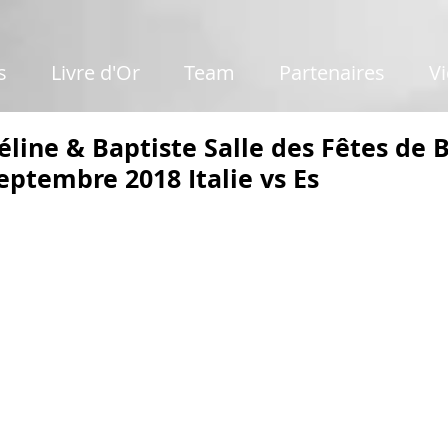
s
Livre d'Or
Team
Partenaires
V
line & Baptiste Salle des Fêtes de 
ptembre 2018 Italie vs Es