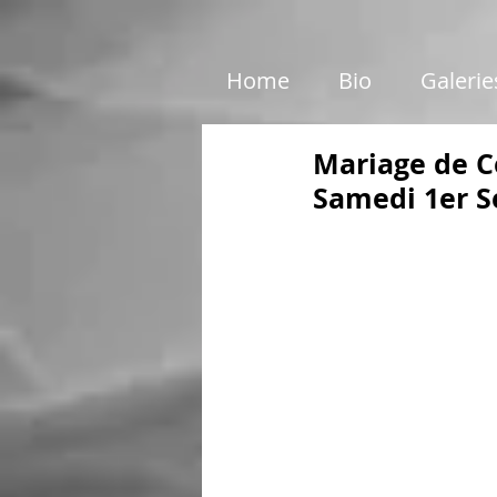
google01e5c46e6d87199c.html
Home
Bio
Galerie
Mariage de Cé
Samedi 1er Se