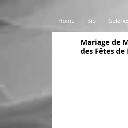
google01e5c46e6d87199c.html
Home
Bio
Galerie
Mariage de M
des Fêtes d