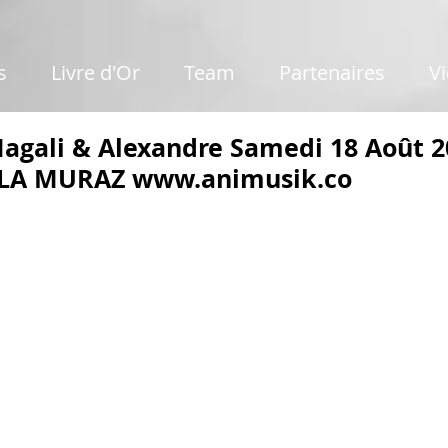
s
Livre d'Or
Team
Partenaires
V
agali & Alexandre Samedi 18 Août 2
e LA MURAZ www.animusik.co