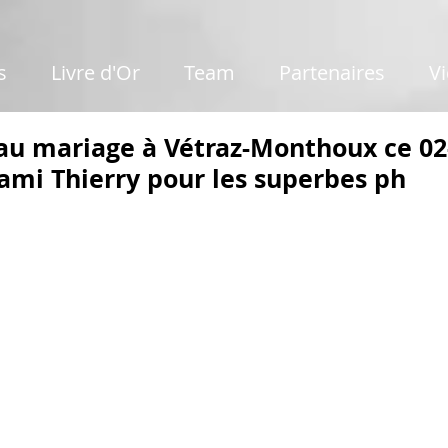
s
Livre d'Or
Team
Partenaires
V
au mariage à Vétraz-Monthoux ce 02
ami Thierry pour les superbes ph