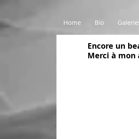
google01e5c46e6d87199c.html
Home
Bio
Galerie
Encore un be
Merci à mon 