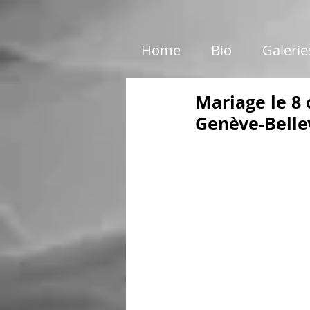
google01e5c46e6d87199c.html
Home
Bio
Galerie
Mariage le 8 
Genève-Belle