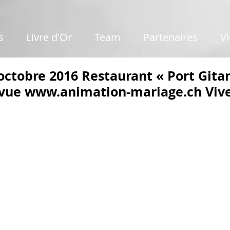
s
Livre d'Or
Team
Partenaires
V
octobre 2016 Restaurant « Port Gita
vue www.animation-mariage.ch Viv