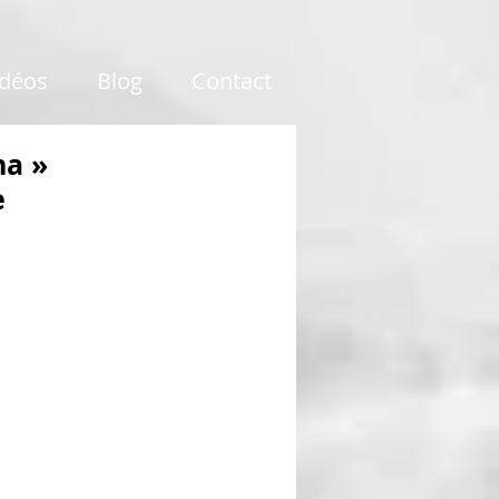
idéos
Blog
Contact
na »
e