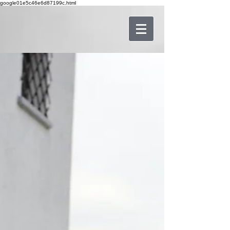
google01e5c46e6d87199c.html